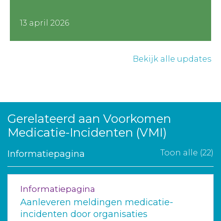
13 april 2026
Bekijk alle updates
Gerelateerd aan Voorkomen
Medicatie-Incidenten (VMI)
Toon alle (22)
Informatiepagina
Informatiepagina
Aanleveren meldingen medicatie-
incidenten door organisaties