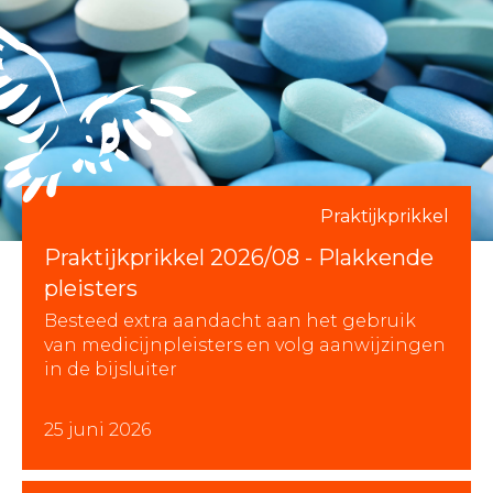
Praktijkprikkel
Praktijkprikkel 2026/08 - Plakkende
pleisters
Besteed extra aandacht aan het gebruik
van medicijnpleisters en volg aanwijzingen
in de bijsluiter
25 juni 2026