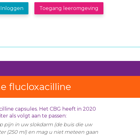
Inloggen
Toegang leeromgeving
 flucloxacilline
lline capsules. Het CBG heeft in 2020
er als volgt aan te passen:
op pijn in uw slokdarm (de buis die uw
ter (250 ml) en mag u niet meteen gaan