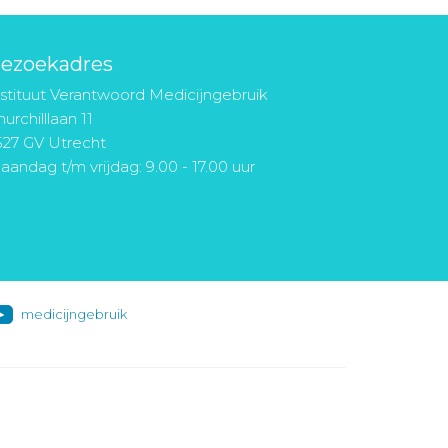
ezoekadres
nstituut Verantwoord Medicijngebruik
urchilllaan 11
527 GV Utrecht
aandag t/m vrijdag: 9.00 - 17.00 uur
medicijngebruik