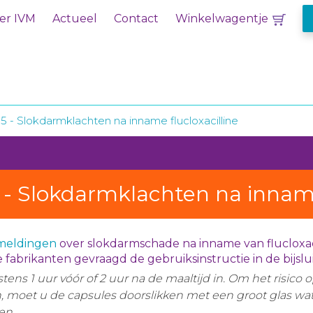
er IVM
Actueel
Contact
Winkelwagentje
05 - Slokdarmklachten na inname flucloxacilline
 - Slokdarmklachten na inname
meldingen
over slokdarmschade na inname van flucloxaci
abrikanten gevraagd de gebruiksinstructie in de bijsluit
ens 1 uur vóór of 2 uur na de maaltijd in. Om het risico 
 moet u de capsules doorslikken met een groot glas wa
en.