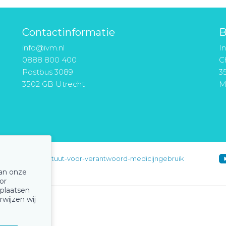
Contactinformatie
B
info@ivm.nl
I
0888 800 400
Ch
Postbus 3089
3
3502 GB Utrecht
M
instituut-voor-verantwoord-medicijngebruik
van onze
or
 plaatsen
rwijzen wij