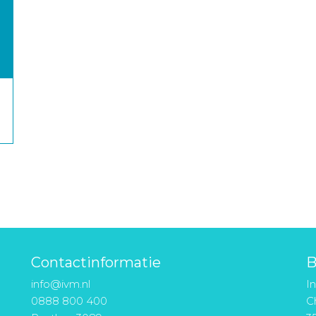
Contactinformatie
B
info@ivm.nl
I
0888 800 400
Ch