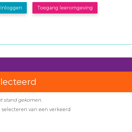
Inloggen
Toegang leeromgeving
electeerd
ot stand gekomen.
t selecteren van een verkeerd