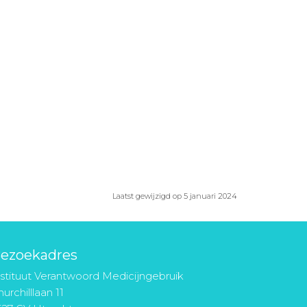
Laatst gewijzigd op 5 januari 2024
ezoekadres
nstituut Verantwoord Medicijngebruik
urchilllaan 11