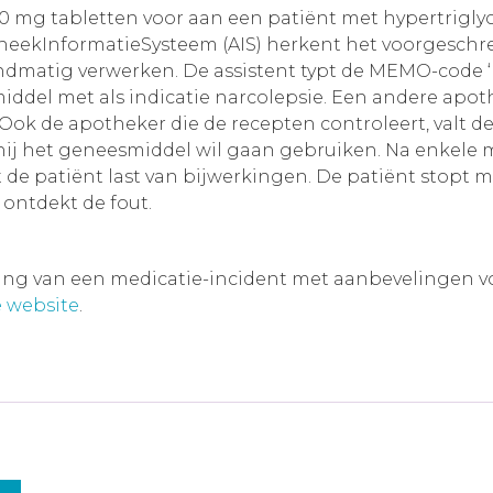
100 mg tabletten voor aan een patiënt met hypertrigly
heekInformatieSysteem (AIS) herkent het voorgeschre
dmatig verwerken. De assistent typt de MEMO-code ‘m
ddel met als indicatie narcolepsie. Een andere apoth
 Ook de apotheker die de recepten controleert, valt de
f hij het geneesmiddel wil gaan gebruiken. Na enkele
gt de patiënt last van bijwerkingen. De patiënt stopt
s ontdekt de fout.
ving van een medicatie-incident met aanbevelingen voor
 website
.