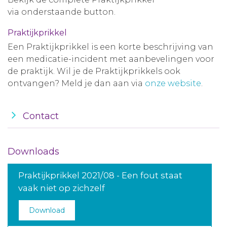
via onderstaande button.
Aanmelden nieuwsbrief
Praktijkprikkel
Inloggen
Een Praktijkprikkel is een korte beschrijving van
een medicatie-incident met aanbevelingen voor
de praktijk. Wil je de Praktijkprikkels ook
Toegang leeromgeving
ontvangen? Meld je dan aan via
onze website
.
Contact
Downloads
Praktijkprikkel 2021/08 - Een fout staat
vaak niet op zichzelf
Download