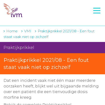
VMI
FTO voorbereiding
IVM-academie
Home
VMI
Praktijkprikkel 2021/08 - Een fout
staat vaak niet op zichzelf
Zorginstellingen
Praktijkprikkel
Voorschrijfgedrag
Praktijkprikkel 2021/08 - Een fout
Projecten
staat vaak niet op zichzelf
Over IVM
Actueel
Dat een incident vaak niet één maar meerdere
oorzaken heeft, blijkt wel uit bijgaande melding
Contact
over een patiënt die een tienvoudige dosis
morfine kreeg.
Winkelwagentje
Bekijk de complete Praktijkprikkel