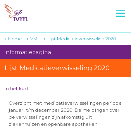
VMI
FTO voorbereiding
IVM-academie
Home
VMI
Lijst Medicatieverwisseling 2020
Zorginstellingen
Informatiepagina
Voorschrijfgedrag
Lijst Medicatieverwisseling 2020
Projecten
Over IVM
In het kort
Actueel
Overzicht met medicatieverwisselingen periode
januari t/m december 2020. De meldingen over
Contact
de verwisselingen zijn afkomstig uit
ziekenhuizen en openbare apotheken.
Winkelwagentje