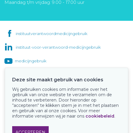
Maandag t/m vrijdag: 9.00 - 17.00 uur
instituutverantwoordmedicijngebruik
instituut-voor-verantwoord-medicijngebruik
medicijngebruik
Deze site maakt gebruik van cookies
Wij gebruiken cookies om informatie over het
Onze keurmerken
gebruik van onze website te verzamelen om de
inhoud te verbeteren. Door hieronder op
“accepteren“ te klikken stem je in met het plaatsen
en gebruik van al onze cookies. Voor meer
informatie verwijzen wij je naar ons
cookiebeleid
.
ACCEPTEREN