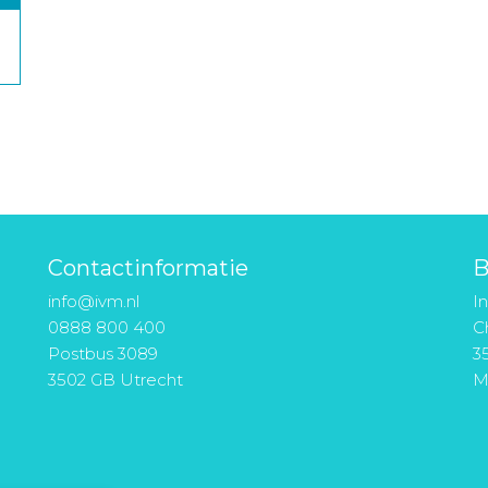
Contactinformatie
B
info@ivm.nl
I
0888 800 400
Ch
Postbus 3089
3
3502 GB Utrecht
M