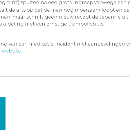
®
ragmin
) spuiten na een grote ingreep vanwege een
valt de arts op dat de man nog moeizaam loopt en dat 
de man, maar schrijft geen nieuw recept dalteparine u
afdeling met een ernstige tromboflebitis.
ving van een medicatie-incident met aanbevelingen voor
 website
.