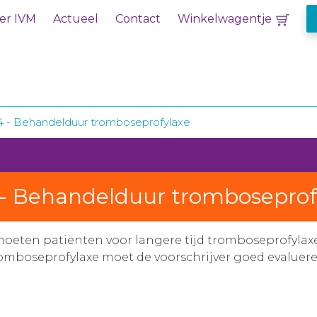
er IVM
Actueel
Contact
Winkelwagentje
/14 - Behandelduur tromboseprofylaxe
4 - Behandelduur tromboseprof
moeten patiënten voor langere tijd tromboseprofylax
boseprofylaxe moet de voorschrijver goed evalueren of