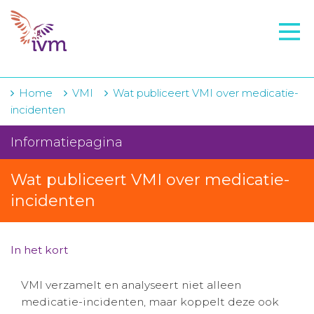
VMI
FTO voorbereiding
IVM-academie
Home
VMI
Wat publiceert VMI over medicatie-
incidenten
Zorginstellingen
Informatiepagina
Voorschrijfgedrag
Wat publiceert VMI over medicatie-
Projecten
incidenten
Over IVM
Actueel
In het kort
Contact
VMI verzamelt en analyseert niet alleen
medicatie-incidenten, maar koppelt deze ook
Winkelwagentje