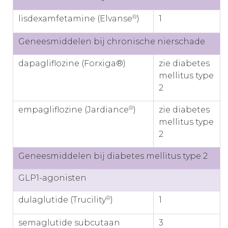
®
lisdexamfetamine (Elvanse
)
1
Geneesmiddelen bij chronische nierschade
dapagliflozine (Forxiga®)
zie diabetes
mellitus type
2
®
empagliflozine (Jardiance
)
zie diabetes
mellitus type
2
Geneesmiddelen bij diabetes mellitus type 2
GLP1-agonisten
®
dulaglutide (Trucility
)
1
semaglutide subcutaan
3