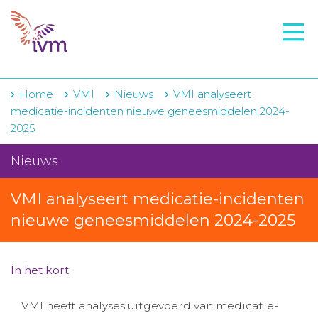
VMI
FTO voorbereiding
IVM-academie
Home
VMI
Nieuws
VMI analyseert
medicatie-incidenten nieuwe geneesmiddelen 2024-
Zorginstellingen
2025
Voorschrijfgedrag
Nieuws
Projecten
VMI analyseert medicatie-incidenten
Over IVM
nieuwe geneesmiddelen 2024-2025
Actueel
In het kort
Contact
VMI heeft analyses uitgevoerd van medicatie-
Winkelwagentje