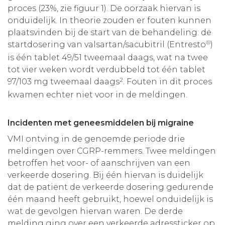
proces (23%, zie figuur 1). De oorzaak hiervan is
onduidelijk. In theorie zouden er fouten kunnen
plaatsvinden bij de start van de behandeling: de
®
startdosering van valsartan/sacubitril (Entresto
)
is één tablet 49/51 tweemaal daags, wat na twee
tot vier weken wordt verdubbeld tot één tablet
2
97/103 mg tweemaal daags
. Fouten in dit proces
kwamen echter niet voor in de meldingen.
Incidenten met geneesmiddelen bij migraine
VMI ontving in de genoemde periode drie
meldingen over CGRP-remmers. Twee meldingen
betroffen het voor- of aanschrijven van een
verkeerde dosering. Bij één hiervan is duidelijk
dat de patiënt de verkeerde dosering gedurende
één maand heeft gebruikt, hoewel onduidelijk is
wat de gevolgen hiervan waren. De derde
melding ging over een verkeerde adressticker op