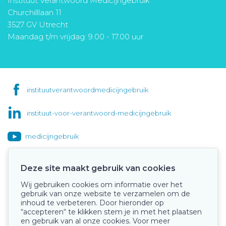
Instituut Verantwoord Medicijngebruik
Churchilllaan 11
3527 GV Utrecht
Maandag t/m vrijdag: 9.00 - 17.00 uur
instituutverantwoordmedicijngebruik
instituut-voor-verantwoord-medicijngebruik
medicijngebruik
Deze site maakt gebruik van cookies
Wij gebruiken cookies om informatie over het
Onze keurmerken
gebruik van onze website te verzamelen om de
inhoud te verbeteren. Door hieronder op
“accepteren“ te klikken stem je in met het plaatsen
en gebruik van al onze cookies. Voor meer