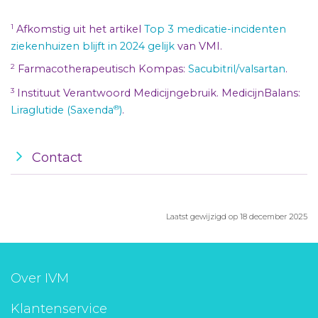
1
Afkomstig uit het artikel
Top 3 medicatie-incidenten
ziekenhuizen blijft in 2024 gelijk
van VMI.
2
Farmacotherapeutisch Kompas:
Sacubitril/valsartan
.
3
Instituut Verantwoord Medicijngebruik. MedicijnBalans:
®
Liraglutide (Saxenda
)
.
Contact
Laatst gewijzigd op 18 december 2025
Over IVM
Klantenservice