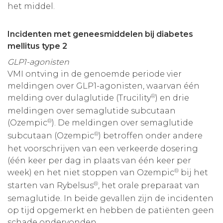
het middel.
Incidenten met geneesmiddelen bij diabetes
mellitus type 2
GLP1-agonisten
VMI ontving in de genoemde periode vier
meldingen over GLP1-agonisten, waarvan één
®
melding over dulaglutide (Trucility
) en drie
meldingen over semaglutide subcutaan
®
(Ozempic
). De meldingen over semaglutide
®
subcutaan (Ozempic
) betroffen onder andere
het voorschrijven van een verkeerde dosering
(één keer per dag in plaats van één keer per
®
week) en het niet stoppen van Ozempic
bij het
®
starten van Rybelsus
, het orale preparaat van
semaglutide. In beide gevallen zijn de incidenten
op tijd opgemerkt en hebben de patiënten geen
schade ondervonden.