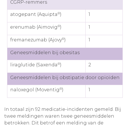
CGRP-remmers
®
atogepant (Aquipta
)
1
®
erenumab (Aimovig
)
1
®
fremanezumab (Ajovy
)
1
Geneesmiddelen bij obesitas
®
liraglutide (Saxenda
)
2
Geneesmiddelen bij obstipatie door opioïden
®
naloxegol (Moventig
)
1
In totaal zijn 92 medicatie-incidenten gemeld. Bij
twee meldingen waren twee geneesmiddelen
betrokken. Dit betrof een melding van de