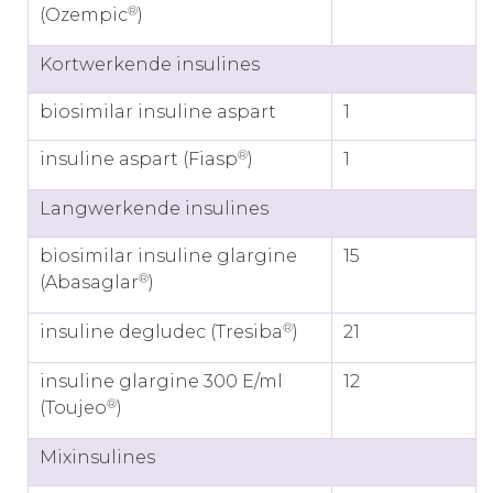
®
(Ozempic
)
Kortwerkende insulines
biosimilar insuline aspart
1
®
insuline aspart (Fiasp
)
1
Langwerkende insulines
biosimilar insuline glargine
15
®
(Abasaglar
)
®
insuline degludec (Tresiba
)
21
insuline glargine 300 E/ml
12
®
(Toujeo
)
Mixinsulines