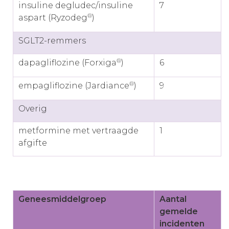
insuline degludec/insuline
7
®
aspart (Ryzodeg
)
SGLT2-remmers
®
dapagliflozine (Forxiga
)
6
®
empagliflozine (Jardiance
)
9
Overig
metformine met vertraagde
1
afgifte
Geneesmiddelgroep
Aantal
gemelde
incidenten