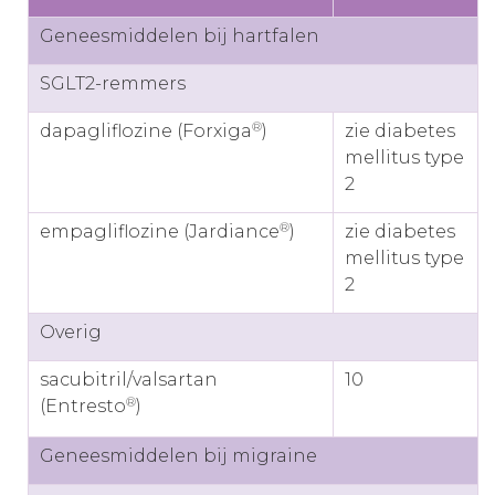
Geneesmiddelen bij hartfalen
SGLT2-remmers
®
dapagliflozine (Forxiga
)
zie diabetes
mellitus type
2
®
empagliflozine (Jardiance
)
zie diabetes
mellitus type
2
Overig
sacubitril/valsartan
10
®
(Entresto
)
Geneesmiddelen bij migraine