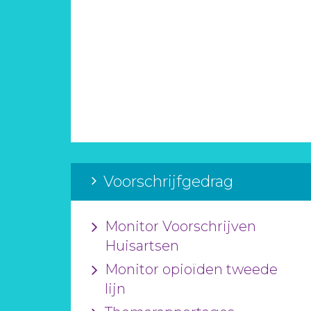
Voorschrijfgedrag
Monitor Voorschrijven
Huisartsen
Monitor opioïden tweede
lijn