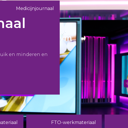
Medicijnjournaal
naal
ruik en minderen en
teriaal
FTO-werkmateriaal