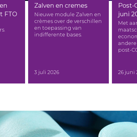
en
Zalven en cremes
Post-
et FTO
juni 2
Nieuwe module Zalven en
crèmes over de verschillen
Met aa
en toepassing van
s.
maatsc
indifferente bases.
econom
andere 
post-C
3 juli 2026
26 juni