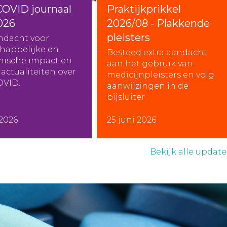
COVID journaal
Praktijkprikkel
026
2026/08 - Plakkende
pleisters
ndacht voor
happelijke en
Besteed extra aandacht
ische impact en
aan het gebruik van
actualiteiten over
medicijnpleisters en volg
OVID.
aanwijzingen in de
bijsluiter
 2026
25 juni 2026
Bekijk alle update