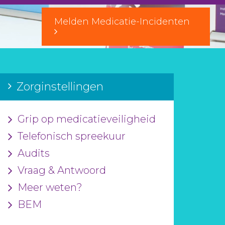
Melden Medicatie-Incidenten
Zorginstellingen
Grip op medicatieveiligheid
Telefonisch spreekuur
Audits
Vraag & Antwoord
Meer weten?
BEM