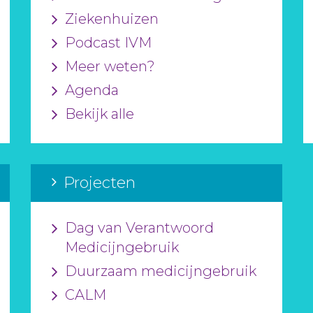
Ziekenhuizen
Podcast IVM
Meer weten?
Agenda
Bekijk alle
Projecten
Dag van Verantwoord
Medicijngebruik
Duurzaam medicijngebruik
CALM