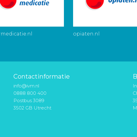
medicatie.nl
opiaten.nl
Contactinformatie
B
info@ivm.nl
I
0888 800 400
Ch
Postbus 3089
3
3502 GB Utrecht
M