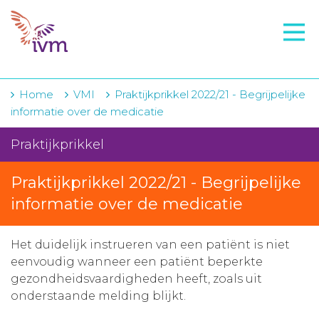
VMI
FTO voorbereiding
IVM-academie
Home
VMI
Praktijkprikkel 2022/21 - Begrijpelijke
informatie over de medicatie
Zorginstellingen
Praktijkprikkel
Voorschrijfgedrag
Praktijkprikkel 2022/21 - Begrijpelijke
Projecten
informatie over de medicatie
Over IVM
Actueel
Het duidelijk instrueren van een patiënt is niet
eenvoudig wanneer een patiënt beperkte
Contact
gezondheidsvaardigheden heeft, zoals uit
onderstaande melding blijkt.
Winkelwagentje