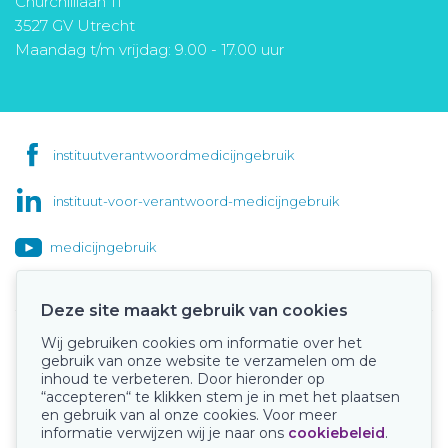
Churchilllaan 11
3527 GV Utrecht
Maandag t/m vrijdag: 9.00 - 17.00 uur
instituutverantwoordmedicijngebruik
instituut-voor-verantwoord-medicijngebruik
medicijngebruik
Deze site maakt gebruik van cookies
Wij gebruiken cookies om informatie over het
Onze keurmerken
gebruik van onze website te verzamelen om de
inhoud te verbeteren. Door hieronder op
“accepteren“ te klikken stem je in met het plaatsen
en gebruik van al onze cookies. Voor meer
informatie verwijzen wij je naar ons
cookiebeleid
.