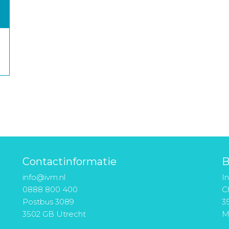
Contactinformatie
B
info@ivm.nl
I
0888 800 400
Ch
Postbus 3089
3
3502 GB Utrecht
M