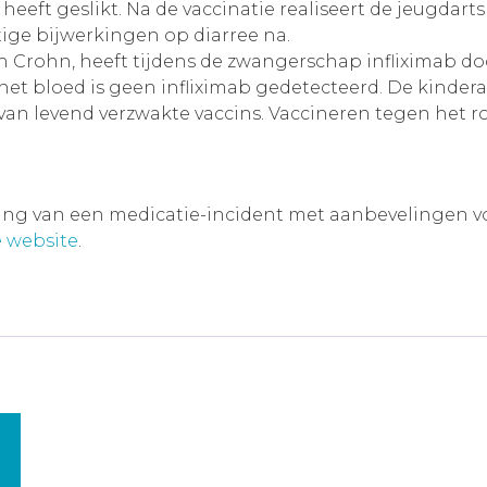
t geslikt. Na de vaccinatie realiseert de jeugdarts zi
tige bijwerkingen op diarree na.
 Crohn, heeft tijdens de zwangerschap infliximab doo
et bloed is geen infliximab gedetecteerd. De kinderar
 levend verzwakte vaccins. Vaccineren tegen het ro
ving van een medicatie-incident met aanbevelingen voor
 website
.