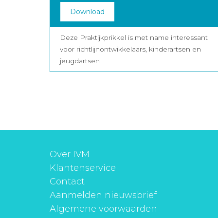
Download
Deze Praktijkprikkel is met name interessant
voor richtlijnontwikkelaars, kinderartsen en
jeugdartsen
Over IVM
Klantenservice
Contact
Aanmelden nieuwsbrief
Algemene voorwaarden