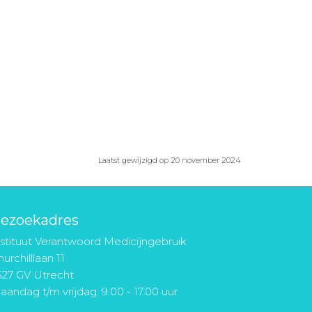
Laatst gewijzigd op 20 november 2024
ezoekadres
nstituut Verantwoord Medicijngebruik
urchilllaan 11
527 GV Utrecht
aandag t/m vrijdag: 9.00 - 17.00 uur