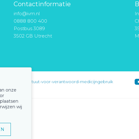
Contactinformatie
B
info@ivm.nl
I
0888 800 400
Ch
Postbus 3089
3
3502 GB Utrecht
M
instituut-voor-verantwoord-medicijngebruik
van onze
or
 plaatsen
rwijzen wij
EN