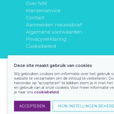
Over IVM
Klantenservice
Contact
Aanmelden nieuwsbrief
Algemene voorwaarden
Privacyverklaring
Cookiebeleid
Deze site maakt gebruik van cookies
instituutverantwoordmedicijngebruik
Wij gebruiken cookies om informatie over het gebruik 
website te verzamelen om de inhoud te verbeteren. Do
hieronder op “accepteren“ te klikken stem je in met het
en gebruik van al onze cookies. Voor meer informatie ve
Onze keurmerken
je naar ons
cookiebeleid
.
ACCEPTEREN
MIJN INSTELLINGEN BEHER