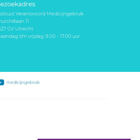
ezoekadres
nstituut Verantwoord Medicijngebruik
urchilllaan 11
527 GV Utrecht
aandag t/m vrijdag: 9.00 - 17.00 uur
medicijngebruik