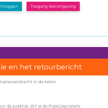
Inloggen
Toegang leeromgeving
ie en het retourbericht
matieoverdracht in de keten.
 de praktijk. Wil je de Praktijkprikkels