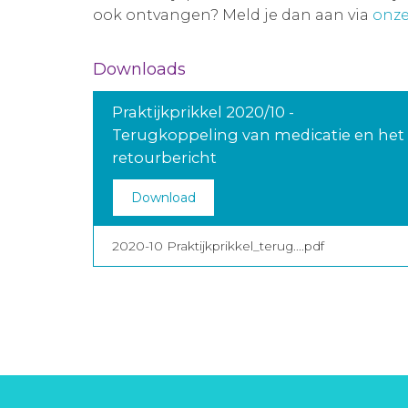
ook ontvangen? Meld je dan aan via
onze
Downloads
Praktijkprikkel 2020/10 -
Terugkoppeling van medicatie en het
retourbericht
Download
2020-10 Praktijkprikkel_terug....pdf