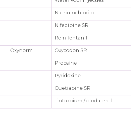
Water voor injecties
Natriumchloride
Nifedipine SR
Remifentanil
Oxynorm
Oxycodon SR
Procaïne
Pyridoxine
Quetiapine SR
Tiotropium / olodaterol