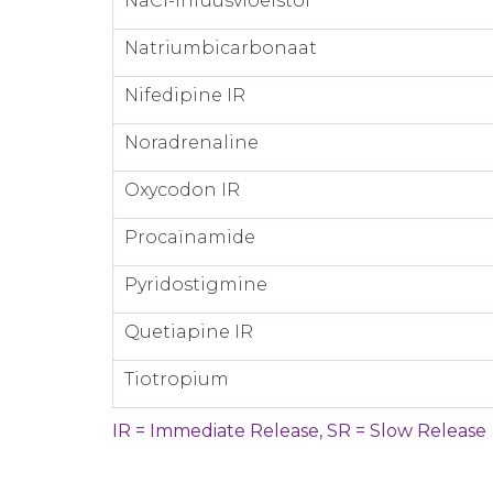
NaCl-infuusvloeistof
Natriumbicarbonaat
Nifedipine IR
Noradrenaline
Oxycodon IR
Procaïnamide
Pyridostigmine
Quetiapine IR
Tiotropium
IR = Immediate Release, SR = Slow Release