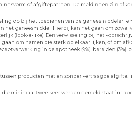
eningsvorm of afgiftepatroon. De meldingen zijn afk
seling op bij het toedienen van de geneesmiddelen en
 van het geneesmiddel. Hierbij kan het gaan om zowel
iterlijk (look-a-like). Een verwisseling bij het voorsc
t gaan om namen die sterk op elkaar lijken, of om 
eceptverwerking in de apotheek (9%), bereiden (3%), o
p tussen producten met en zonder vertraagde afgifte. I
n die minimaal twee keer werden gemeld staat in tabe