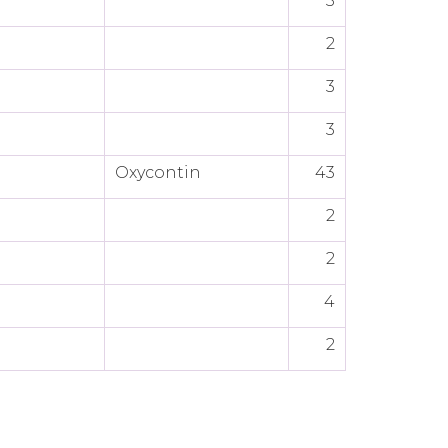
3
2
3
3
Oxycontin
43
2
2
4
2