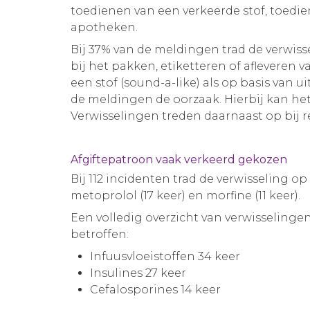
toedienen van een verkeerde stof, toedi
apotheken.
Bij 37% van de meldingen trad de verwis
bij het pakken, etiketteren of afleveren
een stof (sound-a-like) als op basis van u
de meldingen de oorzaak. Hierbij kan he
Verwisselingen treden daarnaast op bij r
Afgiftepatroon vaak verkeerd gekozen
Bij 112 incidenten trad de verwisseling o
metoprolol (17 keer) en morfine (11 keer).
Een volledig overzicht van verwisselinge
betroffen
:
Infuusvloeistoffen 34 keer
Insulines 27 keer
Cefalosporines 14 keer