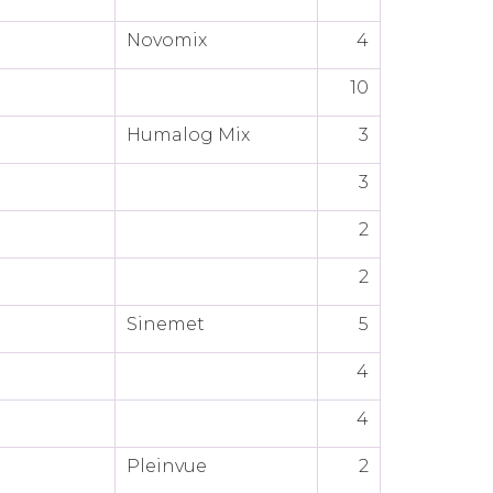
Novomix
4
10
Humalog Mix
3
3
2
2
Sinemet
5
4
4
Pleinvue
2