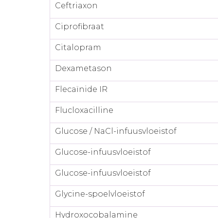
Ceftriaxon
Ciprofibraat
Citalopram
Dexametason
Flecaïnide IR
Flucloxacilline
Glucose / NaCl-infuusvloeistof
Glucose-infuusvloeistof
Glucose-infuusvloeistof
Glycine-spoelvloeistof
Hydroxocobalamine