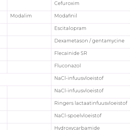
Cefuroxim
Modalim
Modafinil
Escitalopram
Dexametason / gentamycine
Flecaïnide SR
Fluconazol
NaCl-infuusvloeistof
NaCl-infuusvloeistof
Ringers lactaatinfuusvloeistof
NaCl-spoelvloeistof
Hydroxycarbamide