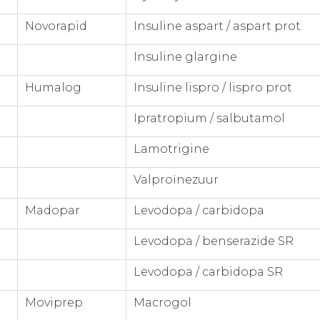
Novorapid
Insuline aspart / aspart prot.
Insuline glargine
Humalog
Insuline lispro / lispro prot
Ipratropium / salbutamol
Lamotrigine
Valproïnezuur
Madopar
Levodopa / carbidopa
Levodopa / benserazide SR
Levodopa / carbidopa SR
Moviprep
Macrogol