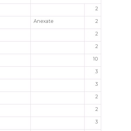
2
Anexate
2
2
2
10
3
3
2
2
3