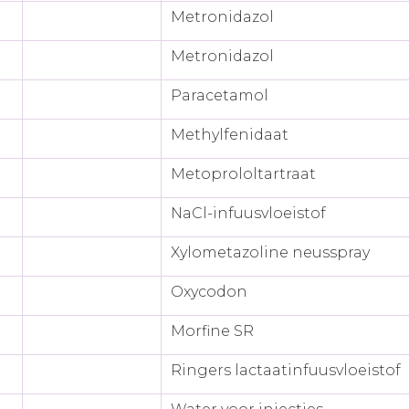
Metronidazol
Metronidazol
Paracetamol
Methylfenidaat
Metoprololtartraat
NaCl-infuusvloeistof
Xylometazoline neusspray
Oxycodon
Morfine SR
Ringers lactaatinfuusvloeistof