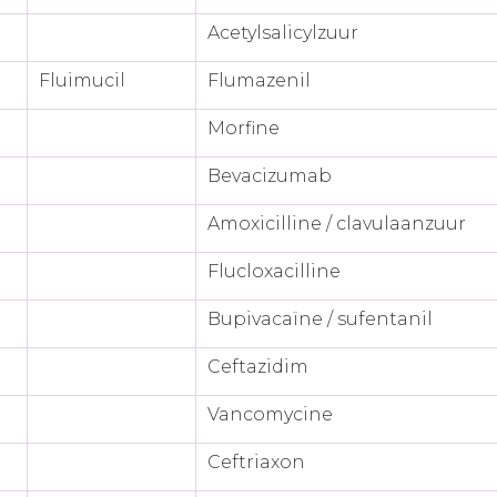
Acetylsalicylzuur
Fluimucil
Flumazenil
Morfine
Bevacizumab
Amoxicilline / clavulaanzuur
Flucloxacilline
Bupivacaïne / sufentanil
Ceftazidim
Vancomycine
Ceftriaxon