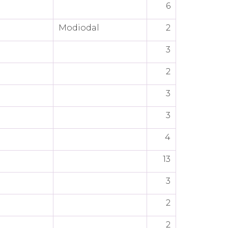
6
Modiodal
2
3
2
3
3
4
13
3
2
2