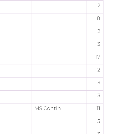
2
8
2
3
17
2
3
3
MS Contin
11
5