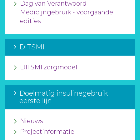
Dag van Verantwoord
Medicijngebruik - voorgaande
edities
DITSMI
DITSMI zorgmodel
Doelmatig insulinegebruik
eerste lijn
Nieuws
Projectinformatie