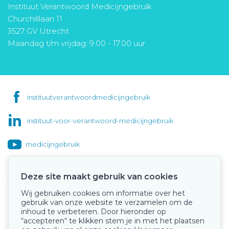
Instituut Verantwoord Medicijngebruik
Churchilllaan 11
3527 GV Utrecht
Maandag t/m vrijdag: 9.00 - 17.00 uur
instituutverantwoordmedicijngebruik
instituut-voor-verantwoord-medicijngebruik
medicijngebruik
Deze site maakt gebruik van cookies
Wij gebruiken cookies om informatie over het
Onze keurmerken
gebruik van onze website te verzamelen om de
inhoud te verbeteren. Door hieronder op
“accepteren“ te klikken stem je in met het plaatsen