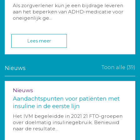
Als zorgverlener kun je een bijdrage leveren
aan het beperken van ADHD-medicatie voor
oneigenlijk ge...
Lees meer
Toon alle (39)
Nieuws
Nieuws
Aandachtspunten voor patiënten met
insuline in de eerste lijn
Het IVM begeleidde in 2021 21 FTO-groepen
over doelmatig insulinegebruik. Benieuwd
naar de resultate...