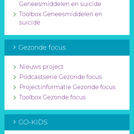
Geneesmiddelen en suïcide
Toolbox Geneesmiddelen en
suïcide
Gezonde focus
Nieuws project
Podcastserie Gezonde focus
Projectinformatie Gezonde focus
Toolbox Gezonde focus
GO-KIDS