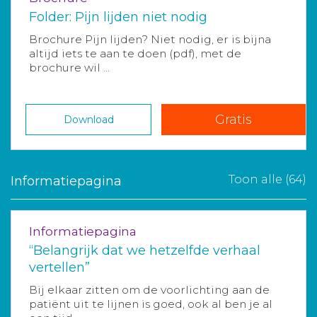
Folder: Pijn lijden niet nodig
Brochure Pijn lijden? Niet nodig, er is bijna
altijd iets te aan te doen (pdf), met de
brochure wil ...
Gratis
Download
Toon alle (64)
Informatiepagina
Informatiepagina
“Belangrijk dat we hetzelfde verhaal
vertellen”
Bij elkaar zitten om de voorlichting aan de
patiënt uit te lijnen is goed, ook al ben je al