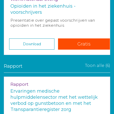
Opioïden in het ziekenhuis -
voorschrijvers
Presentatie over gepast voorschrijven van
opioïden in het ziekenhuis
Gratis
Download
Toon alle (6)
Rapport
Rapport
Ervaringen medische
hulpmiddelensector met het wettelijk
verbod op gunstbetoon en met het
Transparantieregister zorg