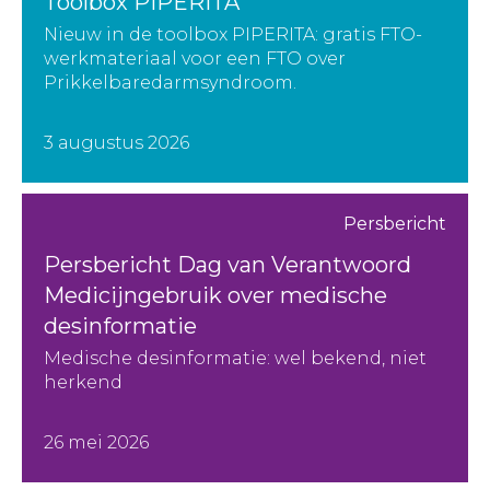
Toolbox PIPERITA
Nieuw in de toolbox PIPERITA: gratis FTO-
werkmateriaal voor een FTO over
Prikkelbaredarmsyndroom.
3 augustus 2026
Persbericht
Persbericht Dag van Verantwoord
Medicijngebruik over medische
desinformatie
Medische desinformatie: wel bekend, niet
herkend
26 mei 2026