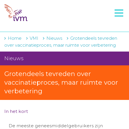
VMI
FTO voorbereiding
IVM-academie
Home
VMI
Nieuws
Grotendeels tevreden
over vaccinatieproces, maar ruimte voor verbetering
Zorginstellingen
Nieuws
Voorschrijfgedrag
Grotendeels tevreden over
Projecten
vaccinatieproces, maar ruimte voor
Over IVM
verbetering
Actueel
In het kort
Contact
Winkelwagentje
De meeste geneesmiddelgebruikers zijn