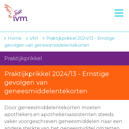
VMI
FTO voorbereiding
IVM-academie
Home
VMI
Praktijkprikkel 2024/13 - Ernstige
gevolgen van geneesmiddelentekorten
Zorginstellingen
Praktijkprikkel
Voorschrijfgedrag
Praktijkprikkel 2024/13 - Ernstige
Projecten
gevolgen van
Over IVM
geneesmiddelentekorten
Actueel
Door geneesmiddelentekorten moeten
Contact
apothekers en apothekersassistenten steeds
vaker voorgeschreven geneesmiddelen naar een
Winkelwagentje
andere sterkte van het geneesmiddel omzetten.