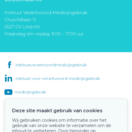
Instituut Verantwoord Medicijngebruik
Churchilllaan 11
3527 GV Utrecht
Maandag t/m vrijdag: 9.00 - 17.00 uur
instituutverantwoordmedicijngebruik
instituut-voor-verantwoord-medicijngebruik
medicijngebruik
Deze site maakt gebruik van cookies
Wij gebruiken cookies om informatie over het
Onze keurmerken
gebruik van onze website te verzamelen om de
inhoud te verbeteren. Door hieronder op