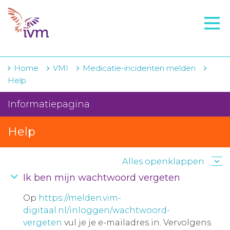
VMI
FTO voorbereiding
IVM-academie
Home
VMI
Medicatie-incidenten melden
Help
Zorginstellingen
Informatiepagina
Voorschrijfgedrag
Help
Projecten
Over IVM
Alles openklappen
Actueel
Ik ben mijn wachtwoord vergeten
Op
https://melden.vim-
Contact
digitaal.nl/inloggen/wachtwoord-
Winkelwagentje
vergeten
vul je je e-mailadres in. Vervolgens