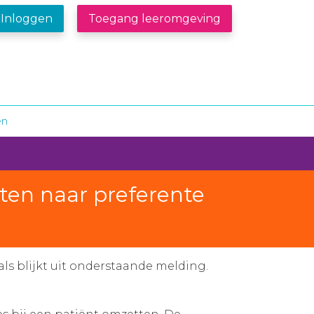
Inloggen
Toegang leeromgeving
en
tten naar preferente
als blijkt uit onderstaande melding.