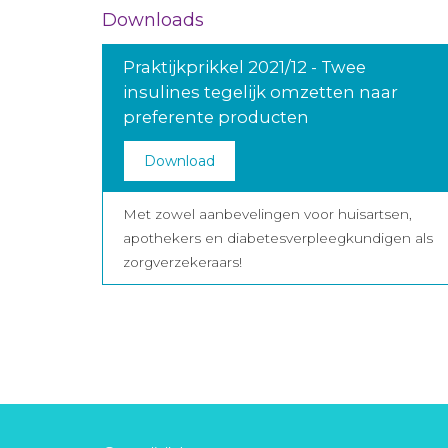
Downloads
Praktijkprikkel 2021/12 - Twee
insulines tegelijk omzetten naar
preferente producten
Download
Met zowel aanbevelingen voor huisartsen,
apothekers en diabetesverpleegkundigen als
zorgverzekeraars!