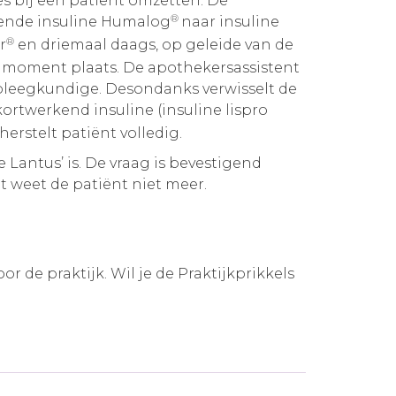
s bij een patiënt omzetten. De
®
ende insuline Humalog
naar insuline
®
r
en driemaal daags, op geleide van de
de moment plaats. De apothekersassistent
rpleegkundige. Desondanks verwisselt de
E kortwerkend insuline (insuline lispro
herstelt patiënt volledig.
 Lantus’ is. De vraag is bevestigend
 weet de patiënt niet meer.
 de praktijk. Wil je de Praktijkprikkels