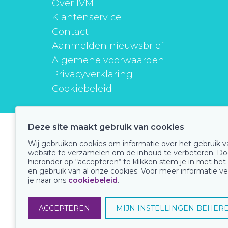
Over IVM
Klantenservice
Contact
Aanmelden nieuwsbrief
Algemene voorwaarden
Privacyverklaring
Cookiebeleid
Deze site maakt gebruik van cookies
instituutverantwoordmedicijngebruik
Wij gebruiken cookies om informatie over het gebruik 
website te verzamelen om de inhoud te verbeteren. Do
hieronder op “accepteren“ te klikken stem je in met het
en gebruik van al onze cookies. Voor meer informatie ve
Onze keurmerken
je naar ons
cookiebeleid
.
ACCEPTEREN
MIJN INSTELLINGEN BEHER