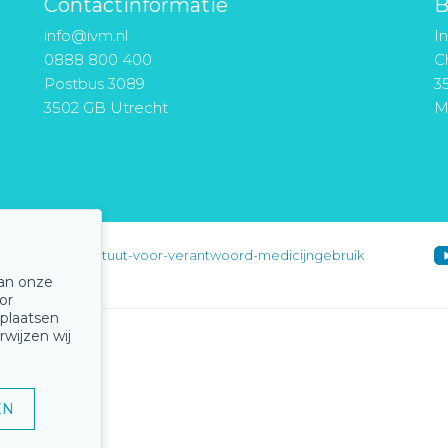
Contactinformatie
B
info@ivm.nl
I
0888 800 400
Ch
Postbus 3089
3
3502 GB Utrecht
M
instituut-voor-verantwoord-medicijngebruik
van onze
or
 plaatsen
rwijzen wij
EN