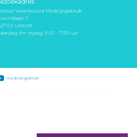
ezoekadres
nstituut Verantwoord Medicijngebruik
urchilllaan 11
527 GV Utrecht
aandag t/m vrijdag: 9.00 - 17.00 uur
medicijngebruik