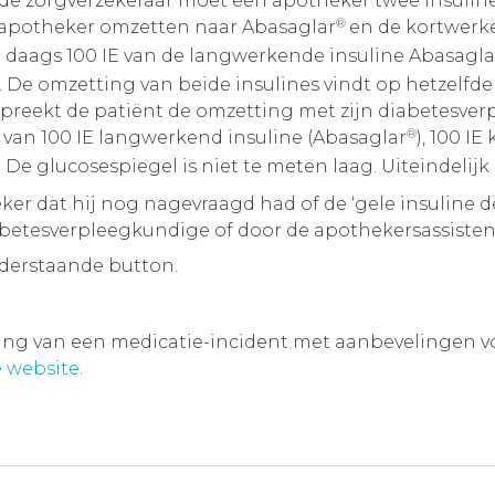
 de zorgverzekeraar moet een apotheker twee insuline
®
apotheker omzetten naar Abasaglar
en de kortwerk
daags 100 IE van de langwerkende insuline Abasagla
o. De omzetting van beide insulines vindt op hetzelf
espreekt de patiënt de omzetting met zijn diabetesve
®
s van 100 IE langwerkend insuline (Abasaglar
), 100 I
 De glucosespiegel is niet te meten laag. Uiteindelijk 
ker dat hij nog nagevraagd had of de ‘gele insuline de
abetesverpleegkundige of door de apothekersassistent
nderstaande button.
ving van een medicatie-incident met aanbevelingen voor
 website
.