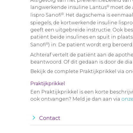
Als gevolg van het preferentiebeleid van
®
langwerkende insuline Lantus
moet de 
®
lispro Sanofi
.
Het dagschema is eenmaal 
spiegels, de kortwerkende insuline lispr
geeft een uitgebreide instructie. Ook b
patiënt beide insulines en spuit in plaat
®
Sanofi
) in. De patiënt wordt erg beroerd.
Achteraf vertelt de patiënt aan de apothe
beantwoord. Of dit gedaan is door de di
Bekijk de complete Praktijkprikkel via o
Praktijkprikkel
Een Praktijkprikkel is een korte beschrij
ook ontvangen? Meld je dan aan via
onze
Contact