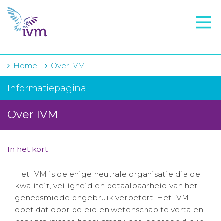
VMI
FTO voorbereiding
IVM-academie
Home
Over IVM
Zorginstellingen
Informatiepagina
Voorschrijfgedrag
Over IVM
Projecten
Over IVM
In het kort
Actueel
Het IVM is de enige neutrale organisatie die de
kwaliteit, veiligheid en betaalbaarheid van het
Contact
geneesmiddelengebruik verbetert. Het IVM
doet dat door beleid en wetenschap te vertalen
Winkelwagentje