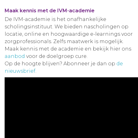
Maak kennis met de IVM-academie
De IVM-academie is het onafhankelijke
scholingsinstituut. We bieden nascholingen op
locatie, online en hoogwaardige e-learnings voor
zorgprofessionals. Zelfs maatwerk is mogelijk.
Maak kennis met de academie en bekijk hier ons
aanbod
voor de doelgroep cure.
Op de hoogte blijven? Abonneer je dan op
de
nieuwsbrief
.