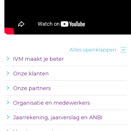
Alles openklappen
IVM maakt je beter
Onze klanten
Onze partners
Organisatie en medewerkers
Jaarrekening, jaarverslag en ANBI