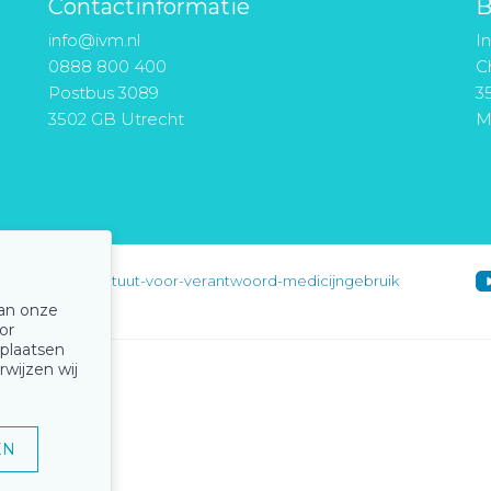
Contactinformatie
B
info@ivm.nl
I
0888 800 400
Ch
Postbus 3089
3
3502 GB Utrecht
M
instituut-voor-verantwoord-medicijngebruik
van onze
or
 plaatsen
rwijzen wij
EN