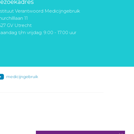
ezoekadres
nstituut Verantwoord Medicijngebruik
urchilllaan 11
527 GV Utrecht
aandag t/m vrijdag: 9.00 - 17.00 uur
medicijngebruik