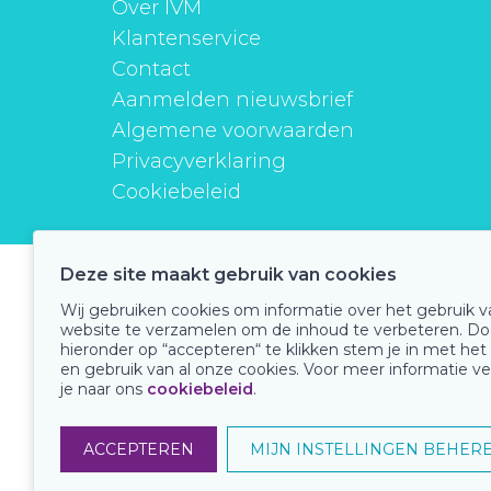
Over IVM
Klantenservice
Contact
Aanmelden nieuwsbrief
Algemene voorwaarden
Privacyverklaring
Cookiebeleid
Deze site maakt gebruik van cookies
instituutverantwoordmedicijngebruik
Wij gebruiken cookies om informatie over het gebruik 
website te verzamelen om de inhoud te verbeteren. Do
hieronder op “accepteren“ te klikken stem je in met het
en gebruik van al onze cookies. Voor meer informatie ve
Onze keurmerken
je naar ons
cookiebeleid
.
ACCEPTEREN
MIJN INSTELLINGEN BEHER