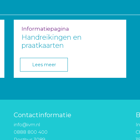
Informatiepagina
Handreikingen en
praatkaarten
Lees meer
Contactinformatie
B
info@ivm.nl
I
0888 800 400
Ch
Postbus 3089
3