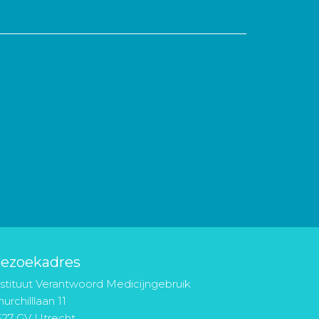
ezoekadres
nstituut Verantwoord Medicijngebruik
urchilllaan 11
527 GV Utrecht