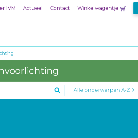
er IVM
Actueel
Contact
Winkelwagentje
chting
nvoorlichting
Alle onderwerpen A-Z