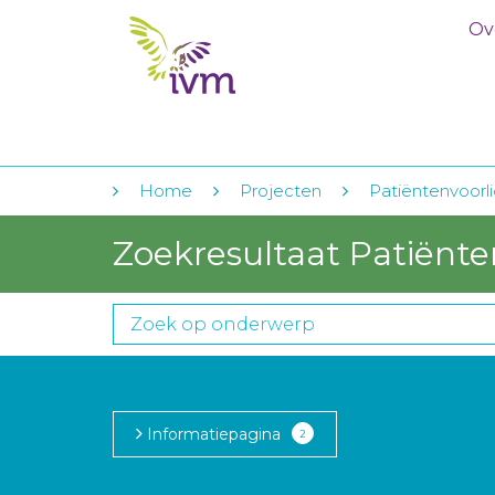
Ov
Home
Projecten
Patiëntenvoorli
Zoekresultaat Patiënte
Informatiepagina
2