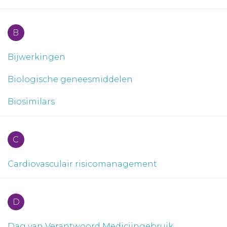
Aanmelden nieuwsbrief
B
Inloggen
Bijwerkingen
Toegang leeromgeving
Biologische geneesmiddelen
Biosimilars
C
Cardiovasculair risicomanagement
D
Dag van Verantwoord Medicijngebruik