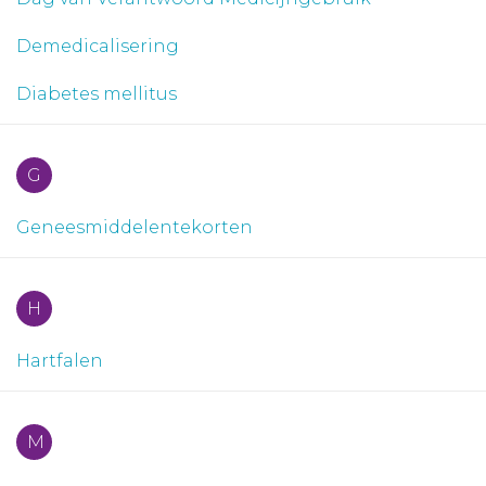
Demedicalisering
Diabetes mellitus
G
Geneesmiddelentekorten
H
Hartfalen
M