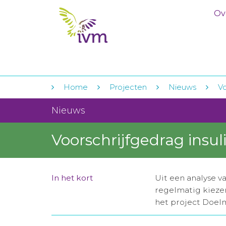
Ov
Home
Projecten
Nieuws
Vo
Nieuws
Voorschrijfgedrag insuli
In het kort
Uit een analyse va
regelmatig kiezen
het project Doelm