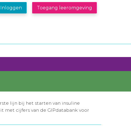
Inloggen
Toegang leeromgeving
ste lijn bij het starten van insuline
it met cijfers van de GIPdatabank voor