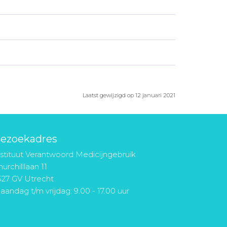
Laatst gewijzigd op 12 januari 2021
ezoekadres
nstituut Verantwoord Medicijngebruik
urchilllaan 11
527 GV Utrecht
aandag t/m vrijdag: 9.00 - 17.00 uur