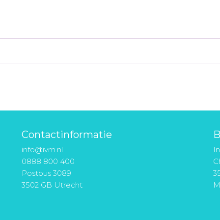
Contactinformatie
B
info@ivm.nl
I
0888 800 400
Ch
Postbus 3089
3
3502 GB Utrecht
M