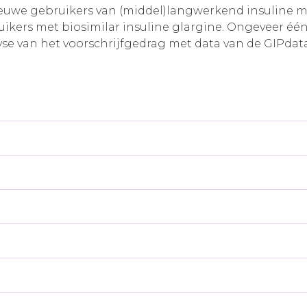
e nieuwe gebruikers van (middel)langwerkend insuline
ikers met biosimilar insuline glargine. Ongeveer éé
alyse van het voorschrijfgedrag met data van de GIPda