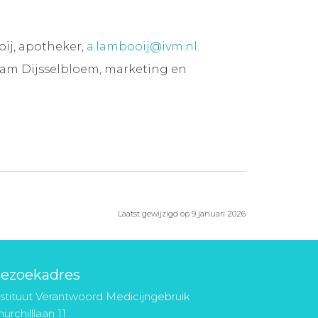
ij, apotheker,
a.lambooij@ivm.nl
.
jam Dijsselbloem, marketing en
Laatst gewijzigd op 9 januari 2026
ezoekadres
nstituut Verantwoord Medicijngebruik
urchilllaan 11