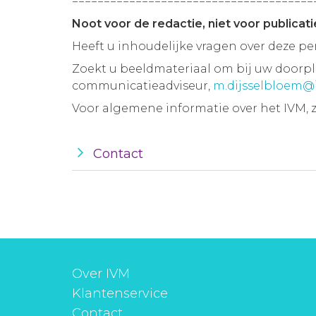
======================================
Noot voor de redactie, niet voor publicati
Heeft u inhoudelijke vragen over deze 
Zoekt u beeldmateriaal om bij uw doorp
communicatieadviseur,
m.dijsselbloem@
Voor algemene informatie over het IVM, 
Contact
Over IVM
Klantenservice
Contact