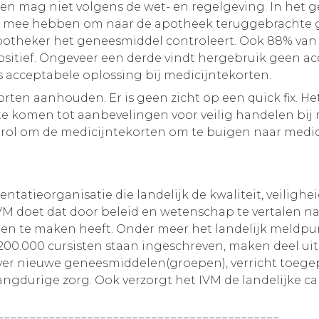
en mag niet volgens de wet- en regelgeving. In het g
m mee hebben om naar de apotheek teruggebrachte g
potheker het geneesmiddel controleert. Ook 88% van de
ositief. Ongeveer een derde vindt hergebruik geen ac
s acceptabele oplossing bij medicijntekorten.
ten aanhouden. Er is geen zicht op een quick fix. Het
e komen tot aanbevelingen voor veilig handelen bij m
 rol om de medicijntekorten om te buigen naar medica
ntatieorganisatie die landelijk de kwaliteit, veiligh
M doet dat door beleid en wetenschap te vertalen na
jnen te maken heeft. Onder meer het landelijk meldpu
0.000 cursisten staan ingeschreven, maken deel uit 
ver nieuwe geneesmiddelen(groepen), verricht toegepa
 langdurige zorg. Ook verzorgt het IVM de landelijk