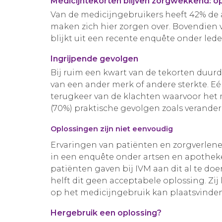
M
edicijntekorten blijven zorgwekkend: opl
Van de medicijngebruikers heeft 42% de
maken zich hier zorgen over. Bovendien v
blijkt uit een recente enquête onder led
Ingrijpende gevolgen
Bij ruim een kwart van de tekorten duurd
van een ander merk of andere sterkte. E
terugkeer van de klachten waarvoor het 
(70%) praktische gevolgen zoals verande
Oplossingen zijn niet eenvoudig
Ervaringen van patiënten en zorgverlene
in een enquête onder artsen en apotheker
patiënten gaven bij IVM aan dit al te do
helft dit geen acceptabele oplossing. Zi
op het medicijngebruik kan plaatsvind
Hergebruik een oplossing?