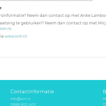
============================================
e
persinformatie? Neem dan contact op met Anke Lamboo
laatsing te gebruiken? Neem dan contact op met Mir
ivm.nl
.
zie
www.ivm.nl
.
Contactinformatie
B
info@ivm.nl
I
0888 800 400
Ch