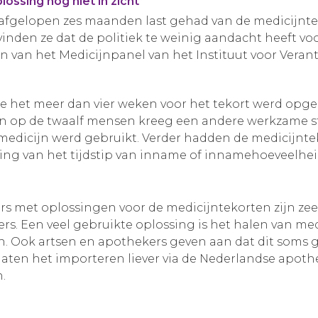
ossing nog niet in zicht
 afgelopen zes maanden last gehad van de medicijnt
inden ze dat de politiek te weinig aandacht heeft vo
en van het Medicijnpanel van het Instituut voor Vera
e het meer dan vier weken voor het tekort werd opgel
én op de twaalf mensen kreeg een andere werkzame sto
medicijn werd gebruikt. Verder hadden de medicijnte
ring van het tijdstip van inname of innamehoeveelhe
rs met oplossingen voor de medicijntekorten zijn zee
s. Een veel gebruikte oplossing is het halen van med
en. Ook artsen en apothekers geven aan dat dit soms 
j laten het importeren liever via de Nederlandse apot
en.