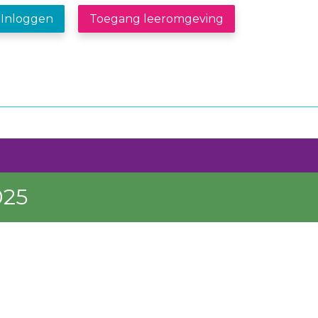
Inloggen
Toegang leeromgeving
025