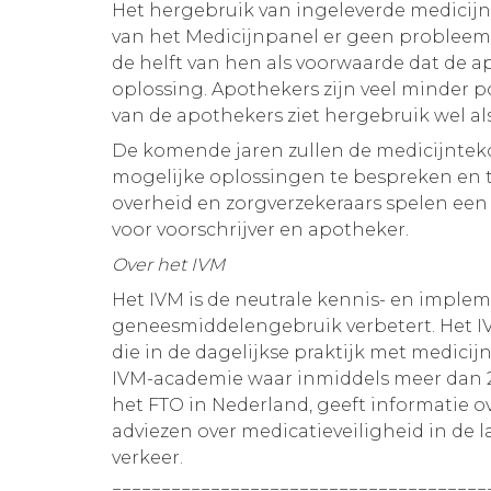
Het hergebruik van ingeleverde medicijn
van het Medicijnpanel er geen problee
de helft van hen als voorwaarde dat de a
oplossing. Apothekers zijn veel minder p
van de apothekers ziet hergebruik wel al
De komende jaren zullen de medicijntekor
mogelijke oplossingen te bespreken en t
overheid en zorgverzekeraars spelen een
voor voorschrijver en apotheker.
Over het IVM
Het IVM is de neutrale kennis- en impleme
geneesmiddelengebruik verbetert. Het IV
die in de dagelijkse praktijk met medici
IVM-academie waar inmiddels meer dan 20
het FTO in Nederland, geeft informatie o
adviezen over medicatieveiligheid in de
verkeer.