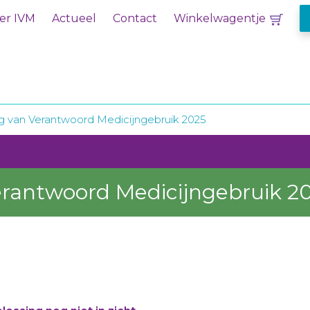
er IVM
Actueel
Contact
Winkelwagentje
g van Verantwoord Medicijngebruik 2025
erantwoord Medicijngebruik 2