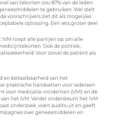
eval van tekorten zou 87% van de leden
eneesmiddelen te gebruiken. Wel stelt
 voorschrijvers ziet dit als mogelijke
ceptabele oplossing. Een iets groter deel
 IVM roept alle partijen op om alle
edicijntekorten. Ook de politiek,
tiezekerheid. Voor zowel de patiënt als
eid en betaalbaarheid van het
ar praktische handvatten voor iedereen
nt voor medicatie-incidenten (VMI) en de
van het IVM. Verder ondersteunt het IVM
st onderzoek, voert audits uit en geeft
e campagnes over geneesmiddelen en