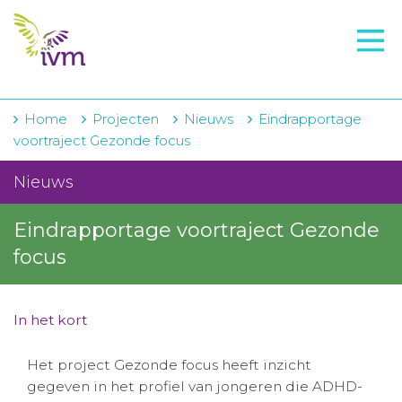
VMI
FTO voorbereiding
IVM-academie
Home
Projecten
Nieuws
Eindrapportage
voortraject Gezonde focus
Zorginstellingen
Nieuws
Voorschrijfgedrag
Eindrapportage voortraject Gezonde
Projecten
focus
Over IVM
Actueel
In het kort
Contact
Het project Gezonde focus heeft inzicht
gegeven in het profiel van jongeren die ADHD-
Winkelwagentje