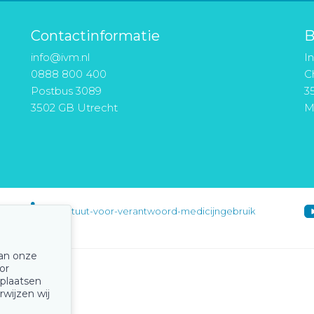
Contactinformatie
B
info@ivm.nl
I
0888 800 400
Ch
Postbus 3089
3
3502 GB Utrecht
M
instituut-voor-verantwoord-medicijngebruik
van onze
or
 plaatsen
rwijzen wij