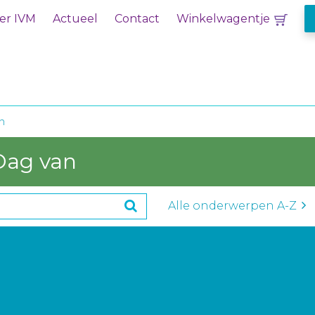
er IVM
Actueel
Contact
Winkelwagentje
n
Dag van
Alle onderwerpen A-Z