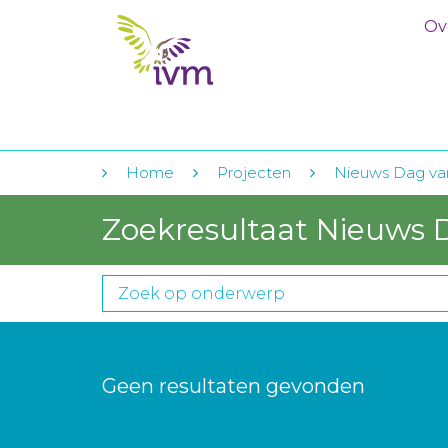
Ov
Home
Projecten
Nieuws Dag va
Zoekresultaat Nieuws 
Geen resultaten gevonden