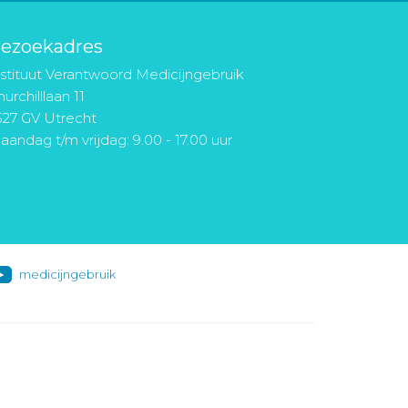
ezoekadres
nstituut Verantwoord Medicijngebruik
urchilllaan 11
527 GV Utrecht
aandag t/m vrijdag: 9.00 - 17.00 uur
medicijngebruik