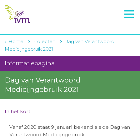
VMI
FTO voorbereiding
IVM-academie
Home
Projecten
Dag van Verantwoord
Medicijngebruik 2021
Zorginstellingen
Informatiepagina
Voorschrijfgedrag
Dag van Verantwoord
Projecten
Medicijngebruik 2021
Over IVM
Actueel
In het kort
Contact
Vanaf 2020 staat 9 januari bekend als de Dag van
Verantwoord Medicijngebruik.
Winkelwagentje