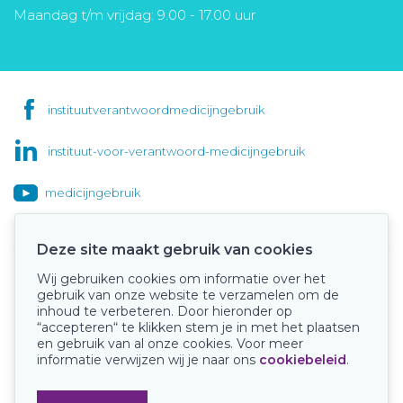
Maandag t/m vrijdag: 9.00 - 17.00 uur
instituutverantwoordmedicijngebruik
instituut-voor-verantwoord-medicijngebruik
medicijngebruik
Deze site maakt gebruik van cookies
Wij gebruiken cookies om informatie over het
Onze keurmerken
gebruik van onze website te verzamelen om de
inhoud te verbeteren. Door hieronder op
“accepteren“ te klikken stem je in met het plaatsen
en gebruik van al onze cookies. Voor meer
informatie verwijzen wij je naar ons
cookiebeleid
.