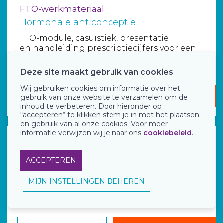
FTO-werkmateriaal
Hormonale anticonceptie
FTO-module, casuïstiek, presentatie
en handleiding prescriptiecijfers voor een
FTO over hormonale an...
Deze site maakt gebruik van cookies
Wij gebruiken cookies om informatie over het
Gratis
Download
gebruik van onze website te verzamelen om de
inhoud te verbeteren. Door hieronder op
“accepteren“ te klikken stem je in met het plaatsen
en gebruik van al onze cookies. Voor meer
informatie verwijzen wij je naar ons
cookiebeleid
.
FTO-werkmateriaal
Hypnotica
ACCEPTEREN
FTO-modules, werkboek,
presentaties, handleiding prescriptiecijfers
MIJN INSTELLINGEN BEHEREN
en overige werkmaterialen voor e...