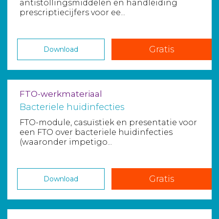
antistollingsmiddelen en handleiding
prescriptiecijfers voor ee...
Gratis
Download
FTO-werkmateriaal
Bacteriele huidinfecties
FTO-module, casuïstiek en presentatie voor
een FTO over bacteriele huidinfecties
(waaronder impetigo...
Gratis
Download