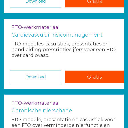
Gratis
Download
FTO-werkmateriaal
Cardiovasculair risicomanagement
FTO-modules, casuïstiek, presentaties en
handleiding prescriptiecijfers voor een FTO
over cardiovasc...
Gratis
Download
FTO-werkmateriaal
Chronische nierschade
FTO-module, presentatie en casuïstiek voor
een FTO over verminderde nierfunctie en