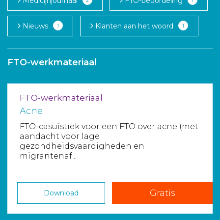
Medicijnjournaal
FTO-beoordeling
2
1
Aanmelden nieuwsbrief
Nieuws
Klanten aan het woord
1
1
Inloggen
FTO-werkmateriaal
Toegang leeromgeving
FTO-werkmateriaal
Acne
FTO-casuïstiek voor een FTO over acne (met
aandacht voor lage
gezondheidsvaardigheden en
migrantenaf...
Gratis
Download