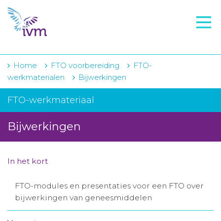
VMI
FTO voorbereiding
IVM-academie
Home
FTO voorbereiding
FTO-
werkmaterialen
Bijwerkingen
Zorginstellingen
FTO-werkmateriaal
Voorschrijfgedrag
Bijwerkingen
Projecten
Over IVM
In het kort
Actueel
FTO-modules en presentaties voor een FTO over
Contact
bijwerkingen van geneesmiddelen
Winkelwagentje