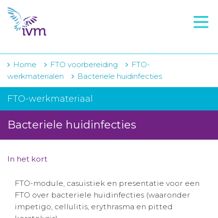
VMI
FTO voorbereiding
IVM-academie
Home
FTO voorbereiding
FTO-
werkmaterialen
Bacteriele huidinfecties
Zorginstellingen
FTO-werkmateriaal
Voorschrijfgedrag
Bacteriele huidinfecties
Projecten
Over IVM
In het kort
Actueel
FTO-module, casuïstiek en presentatie voor een
Contact
FTO over bacteriele huidinfecties (waaronder
impetigo, cellulitis, erythrasma en pitted
Winkelwagentje