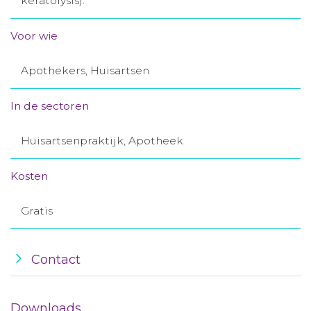
keratolysis).
Aanmelden nieuwsbrief
Voor wie
Inloggen
Apothekers, Huisartsen
Toegang leeromgeving
In de sectoren
Huisartsenpraktijk, Apotheek
Kosten
Gratis
Contact
Downloads