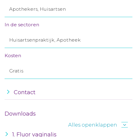
Aanmelden nieuwsbrief
Apothekers, Huisartsen
In de sectoren
Inloggen
Huisartsenpraktijk, Apotheek
Toegang leeromgeving
Kosten
Gratis
Contact
Downloads
Alles openklappen
1. Fluor vaginalis