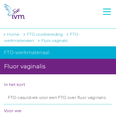
VMI
FTO voorbereiding
IVM-academie
Home
FTO voorbereiding
FTO-
werkmaterialen
Fluor vaginalis
Zorginstellingen
FTO-werkmateriaal
Voorschrijfgedrag
Fluor vaginalis
Projecten
Over IVM
In het kort
Actueel
FTO-casuïstiek voor een FTO over fluor vaginalis
Contact
Voor wie
Winkelwagentje