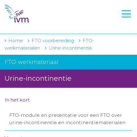
VMI
FTO voorbereiding
IVM-academie
Home
FTO voorbereiding
FTO-
werkmaterialen
Urine-incontinentie
Zorginstellingen
FTO-werkmateriaal
Voorschrijfgedrag
Urine-incontinentie
Projecten
Over IVM
In het kort
Actueel
FTO-module en presentatie voor een FTO over
Contact
urine-incontinentie en incontinentiematerialen
Winkelwagentje