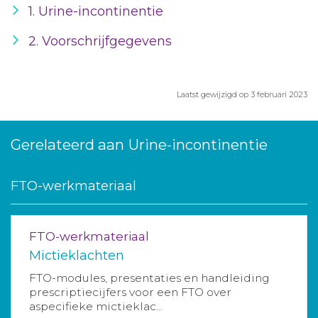
1. Urine-incontinentie
2. Voorschrijfgegevens
Laatst gewijzigd op 3 februari 2023
Gerelateerd aan Urine-incontinentie
FTO-werkmateriaal
FTO-werkmateriaal
Mictieklachten
FTO-modules, presentaties en handleiding
prescriptiecijfers voor een FTO over
aspecifieke mictieklac...