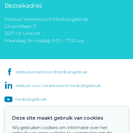
Bezoekadres
Instituut Verantwoord Medicijngebruik
Churchilllaan 11
3527 GV Utrecht
Maandag t/m vrijdag: 9.00 - 17.00 uur
instituutverantwoordmedicijngebruik
instituut-voor-verantwoord-medicijngebruik
medicijngebruik
Deze site maakt gebruik van cookies
Wij gebruiken cookies om informatie over het
Onze keurmerken