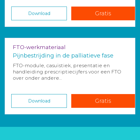
Gratis
Download
FTO-werkmateriaal
Pijnbestrijding in de palliatieve fase
FTO-module, casuïstiek, presentatie en
handleiding prescriptiecijfers voor een FTO
over onder andere...
Gratis
Download