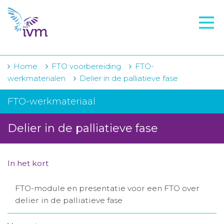
VMI
FTO voorbereiding
IVM-academie
Home
FTO voorbereiding
FTO-
werkmaterialen
Delier in de palliatieve fase
Zorginstellingen
FTO-werkmateriaal
Voorschrijfgedrag
Delier in de palliatieve fase
Projecten
Over IVM
In het kort
Actueel
FTO-module en presentatie voor een FTO over
Contact
delier in de palliatieve fase
Winkelwagentje