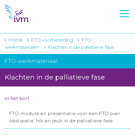
VMI
FTO voorbereiding
IVM-academie
Home
FTO voorbereiding
FTO-
werkmaterialen
Klachten in de palliatieve fase
Zorginstellingen
FTO-werkmateriaal
Voorschrijfgedrag
Klachten in de palliatieve fase
Projecten
Over IVM
In het kort
Actueel
FTO-module en presentatie voor een FTO over
Contact
obstipatie, hik en jeuk in de palliatieve fase
Winkelwagentje