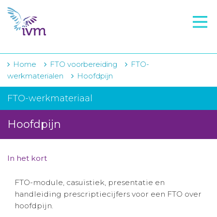
VMI
FTO voorbereiding
IVM-academie
Home
FTO voorbereiding
FTO-
werkmaterialen
Hoofdpijn
Zorginstellingen
FTO-werkmateriaal
Voorschrijfgedrag
Hoofdpijn
Projecten
Over IVM
In het kort
Actueel
FTO-module, casuïstiek, presentatie en
Contact
handleiding prescriptiecijfers voor een FTO over
hoofdpijn.
Winkelwagentje