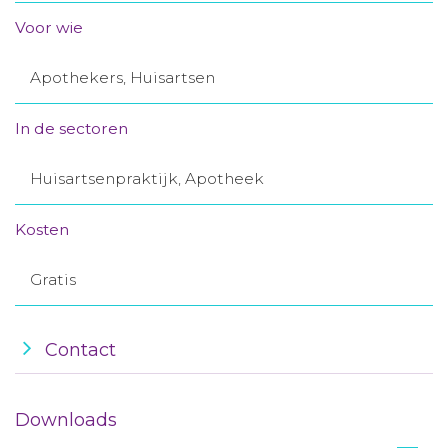
Aanmelden nieuwsbrief
Voor wie
Apothekers, Huisartsen
Inloggen
In de sectoren
Toegang leeromgeving
Huisartsenpraktijk, Apotheek
Kosten
Gratis
Contact
Downloads