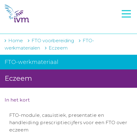
VMI
FTO voorbereiding
IVM-academie
Home
FTO voorbereiding
FTO-
werkmaterialen
Eczeem
Zorginstellingen
FTO-werkmateriaal
Voorschrijfgedrag
Eczeem
Projecten
Over IVM
In het kort
Actueel
FTO-module, casuïstiek, presentatie en
Contact
handleiding prescriptiecijfers voor een FTO over
eczeem
Winkelwagentje