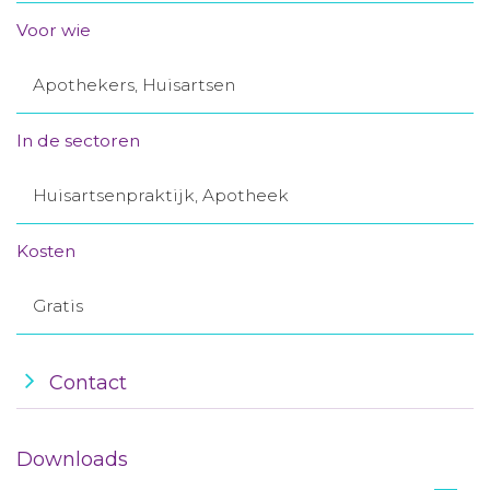
Aanmelden nieuwsbrief
Voor wie
Apothekers, Huisartsen
Inloggen
In de sectoren
Toegang leeromgeving
Huisartsenpraktijk, Apotheek
Kosten
Gratis
Contact
Downloads