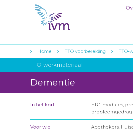
Ov
Home
FTO voorbereiding
FTO-w
FTO-werkmateriaal
Dementie
In het kort
FTO-modules, pres
probleemgedrag 
Voor wie
Apothekers, Huis