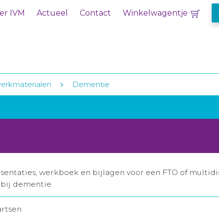
er IVM
Actueel
Contact
Winkelwagentje
erkmaterialen
Dementie
entaties, werkboek en bijlagen voor een FTO of multidi
bij dementie
artsen