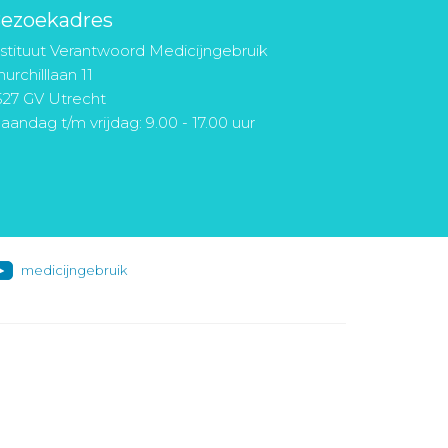
ezoekadres
nstituut Verantwoord Medicijngebruik
urchilllaan 11
527 GV Utrecht
aandag t/m vrijdag: 9.00 - 17.00 uur
medicijngebruik