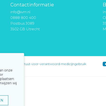
Contactinformatie
B
info@ivm.nl
I
0888 800 400
Ch
Postbus 3089
3
3502 GB Utrecht
M
instituut-voor-verantwoord-medicijngebruik
van onze
or
 plaatsen
rwijzen wij
EN