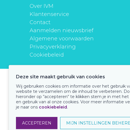
Over IVM
Klantenservice
Contact
Aanmelden nieuwsbrief
Algemene voorwaarden
Privacyverklaring
Cookiebeleid
Deze site maakt gebruik van cookies
instituutverantwoordmedicijngebruik
Wij gebruiken cookies om informatie over het gebruik 
website te verzamelen om de inhoud te verbeteren. Do
hieronder op “accepteren“ te klikken stem je in met het
en gebruik van al onze cookies. Voor meer informatie ve
Onze keurmerken
je naar ons
cookiebeleid
.
ACCEPTEREN
MIJN INSTELLINGEN BEHER