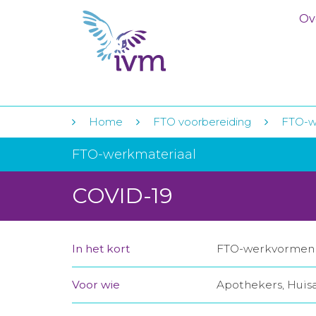
Ov
Home
FTO voorbereiding
FTO-w
FTO-werkmateriaal
COVID-19
In het kort
FTO-werkvormen vo
Voor wie
Apothekers, Huis