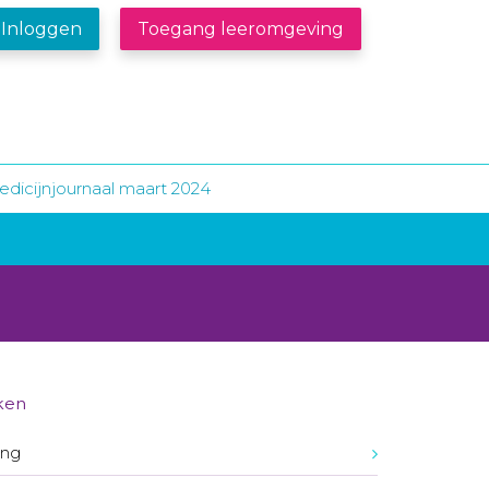
Inloggen
Toegang leeromgeving
dicijnjournaal maart 2024
ken
ing