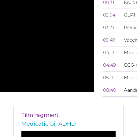
00:31
Kruid
02:54
GLP1-
03:23
Pseu
03:49
Vacci
04:13
Medi
04:49
GGG-
05:11
Medic
08:40
Aanda
Filmfragment
Medicatie bij ADHD