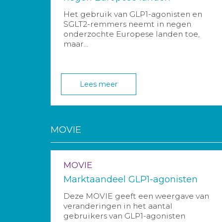
Het gebruik van GLP1-agonisten en
SGLT2-remmers neemt in negen
onderzochte Europese landen toe,
maar...
Lees meer
MOVIE
MOVIE
Marktaandeel GLP1-agonisten
Deze MOVIE geeft een weergave van
veranderingen in het aantal
gebruikers van GLP1-agonisten