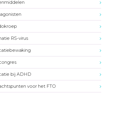
enmiddelen
agonisten
dokroep
natie RS-virus
catiebewaking
congres
atie bij ADHD
chtspunten voor het FTO