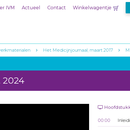
er IVM
Actueel
Contact
Winkelwagentje
erkmaterialen
Het Medicijnjournaal, maart 2017
Me
t 2024
Hoofdstuk
00:00
Inleid