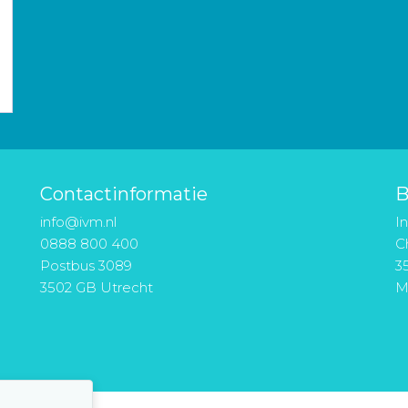
Contactinformatie
B
info@ivm.nl
I
0888 800 400
Ch
Postbus 3089
3
3502 GB Utrecht
M