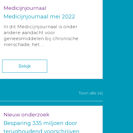
Medicijnjournaal
Medicijnjournaal mei 2022
In dit Medicijnjournaal is onder
andere aandacht voor
geneesmiddelen bij chronische
nierschade, het ...
Bekijk
Toon alle (4)
Nieuw onderzoek
Besparing 335 miljoen door
terughoudend voorschrijven