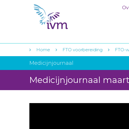
Ov
Home
FTO voorbereiding
FTO-w
Medicijnjournaal
Medicijnjournaal maar