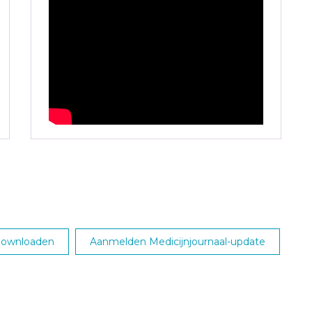
 downloaden
Aanmelden Medicijnjournaal-update