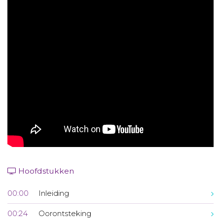
Aanmelden nieuwsbrief
Inloggen
Toegang leeromgeving
Hoofdstukken
00:00
Inleiding
00:24
Oorontsteking