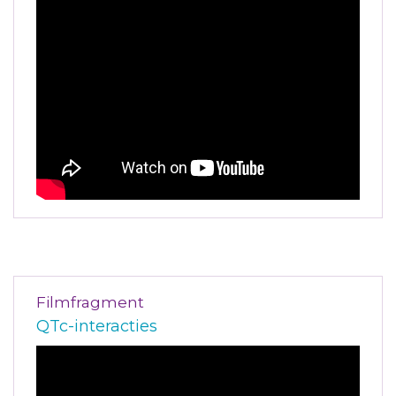
Filmfragment
QTc-interacties