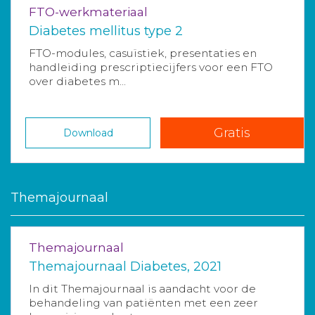
FTO-werkmateriaal
Diabetes mellitus type 2
FTO-modules, casuïstiek, presentaties en
handleiding prescriptiecijfers voor een FTO
over diabetes m...
Gratis
Download
Themajournaal
Themajournaal
Themajournaal Diabetes, 2021
In dit Themajournaal is aandacht voor de
behandeling van patiënten met een zeer