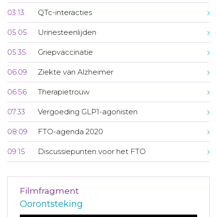
03:13
QTc-interacties
05:05
Urinesteenlijden
05:35
Griepvaccinatie
06:09
Ziekte van Alzheimer
06:56
Therapietrouw
07:33
Vergoeding GLP1-agonisten
08:09
FTO-agenda 2020
09:15
Discussiepunten voor het FTO
Filmfragment
Oorontsteking