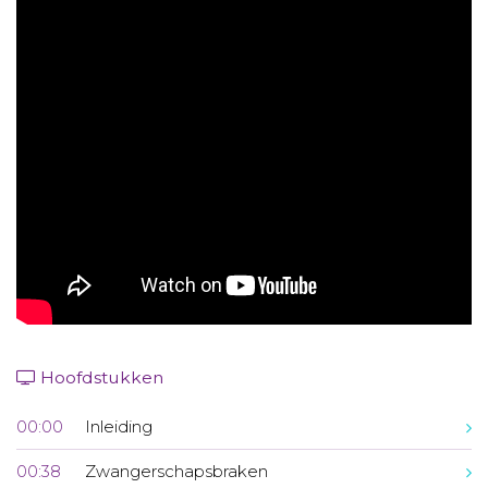
Aanmelden nieuwsbrief
Inloggen
Toegang leeromgeving
Hoofdstukken
00:00
Inleiding
00:38
Zwangerschapsbraken