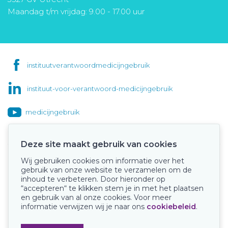
Maandag t/m vrijdag: 9.00 - 17.00 uur
instituutverantwoordmedicijngebruik
instituut-voor-verantwoord-medicijngebruik
medicijngebruik
Deze site maakt gebruik van cookies
Wij gebruiken cookies om informatie over het
Onze keurmerken
gebruik van onze website te verzamelen om de
inhoud te verbeteren. Door hieronder op
“accepteren“ te klikken stem je in met het plaatsen
en gebruik van al onze cookies. Voor meer
informatie verwijzen wij je naar ons
cookiebeleid
.