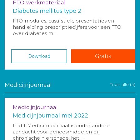
FTO-werkmateriaal
Diabetes mellitus type 2
FTO-modules, casuïstiek, presentaties en
handleiding prescriptiecijfers voor een FTO
over diabetes m...
Gratis
Download
Medicijnjournaal
Toon alle (4)
Medicijnjournaal
Medicijnjournaal mei 2022
In dit Medicijnjournaal is onder andere
aandacht voor geneesmiddelen bij
chronische nierschade, het ...