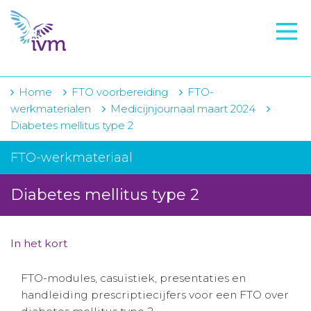
VMI
FTO voorbereiding
IVM-academie
Home
FTO voorbereiding
FTO-
werkmaterialen
Medicijnjournaal maart 2024
Zorginstellingen
Diabetes mellitus type 2
Voorschrijfgedrag
FTO-werkmateriaal
Projecten
Diabetes mellitus type 2
Over IVM
Actueel
In het kort
Contact
FTO-modules, casuïstiek, presentaties en
handleiding prescriptiecijfers voor een FTO over
Winkelwagentje