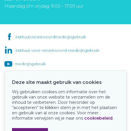
Maandag t/m vrijdag: 9.00 - 17.00 uur
instituutverantwoordmedicijngebruik
instituut-voor-verantwoord-medicijngebruik
medicijngebruik
Deze site maakt gebruik van cookies
Wij gebruiken cookies om informatie over het
Onze keurmerken
gebruik van onze website te verzamelen om de
inhoud te verbeteren. Door hieronder op
“accepteren“ te klikken stem je in met het plaatsen
en gebruik van al onze cookies. Voor meer
informatie verwijzen wij je naar ons
cookiebeleid
.