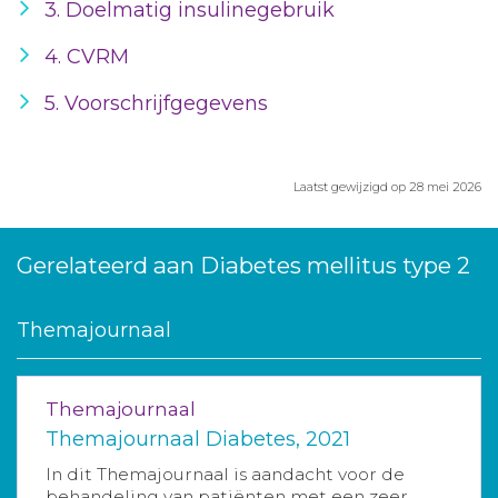
3. Doelmatig insulinegebruik
4. CVRM
5. Voorschrijfgegevens
Laatst gewijzigd op 28 mei 2026
Gerelateerd aan Diabetes mellitus type 2
Themajournaal
Themajournaal
Themajournaal Diabetes, 2021
In dit Themajournaal is aandacht voor de
behandeling van patiënten met een zeer