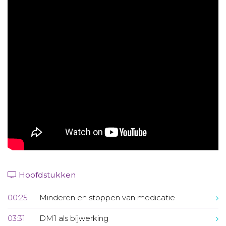
Aanmelden nieuwsbrief
Inloggen
Toegang leeromgeving
Hoofdstukken
00:25
Minderen en stoppen van medicatie
03:31
DM1 als bijwerking