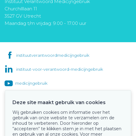
Instituut Verantwoord Medicijngebruik
Churchilllaan 11
3527 GV Utrecht
Maandag t/m vrijdag: 9.00 - 17.00 uur
instituutverantwoordmedicijngebruik
instituut-voor-verantwoord-medicijngebruik
medicijngebruik
Deze site maakt gebruik van cookies
Wij gebruiken cookies om informatie over het
Onze keurmerken
gebruik van onze website te verzamelen om de
inhoud te verbeteren. Door hieronder op
“accepteren“ te klikken stem je in met het plaatsen
en gebruik van al onze cookies. Voor meer