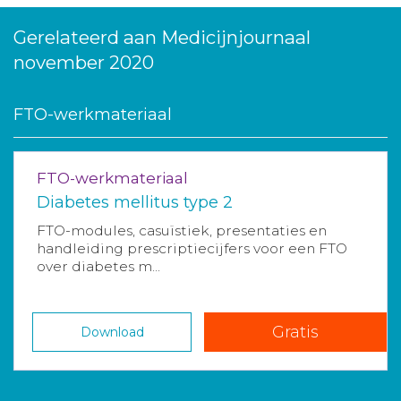
Gerelateerd aan Medicijnjournaal
november 2020
FTO-werkmateriaal
FTO-werkmateriaal
Diabetes mellitus type 2
FTO-modules, casuïstiek, presentaties en
handleiding prescriptiecijfers voor een FTO
over diabetes m...
Gratis
Download