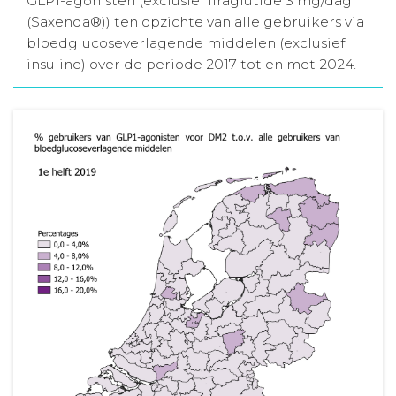
GLP1-agonisten (exclusief liraglutide 3 mg/dag
(Saxenda®)) ten opzichte van alle gebruikers via
Aanmelden nieuwsbrief
bloedglucoseverlagende middelen (exclusief
insuline) over de periode 2017 tot en met 2024.
Inloggen
Toegang leeromgeving