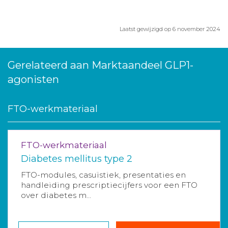
Laatst gewijzigd op 6 november 2024
Gerelateerd aan Marktaandeel GLP1-
agonisten
FTO-werkmateriaal
FTO-werkmateriaal
Diabetes mellitus type 2
FTO-modules, casuïstiek, presentaties en
handleiding prescriptiecijfers voor een FTO
over diabetes m...