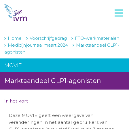
VMI
FTO voorbereiding
IVM-academie
Home
Voorschrijfgedrag
FTO-werkmaterialen
Medicijnjournaal maart 2024
Marktaandeel GLP1-
Zorginstellingen
agonisten
Voorschrijfgedrag
MOVIE
Projecten
Marktaandeel GLP1-agonisten
Over IVM
Actueel
In het kort
Contact
Deze MOVIE geeft een weergave van
veranderingen in het aantal gebruikers van
Winkelwagentje