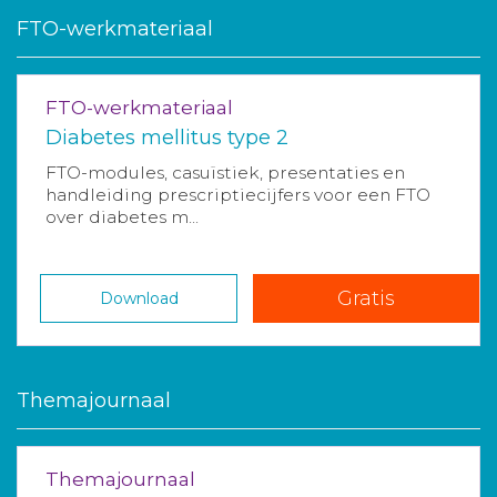
FTO-werkmateriaal
FTO-werkmateriaal
Diabetes mellitus type 2
FTO-modules, casuïstiek, presentaties en
handleiding prescriptiecijfers voor een FTO
over diabetes m...
Gratis
Download
Themajournaal
Themajournaal