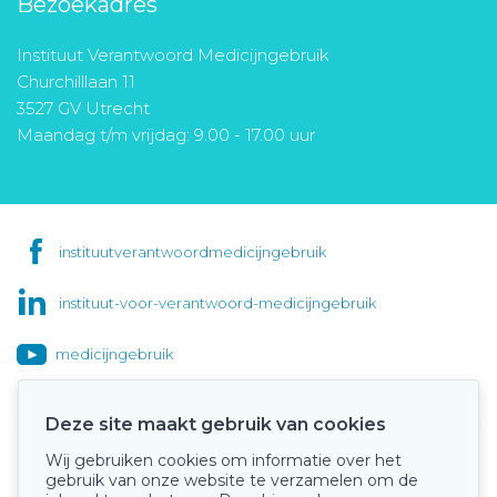
Bezoekadres
Instituut Verantwoord Medicijngebruik
Churchilllaan 11
3527 GV Utrecht
Maandag t/m vrijdag: 9.00 - 17.00 uur
instituutverantwoordmedicijngebruik
instituut-voor-verantwoord-medicijngebruik
medicijngebruik
Deze site maakt gebruik van cookies
Wij gebruiken cookies om informatie over het
Onze keurmerken
gebruik van onze website te verzamelen om de