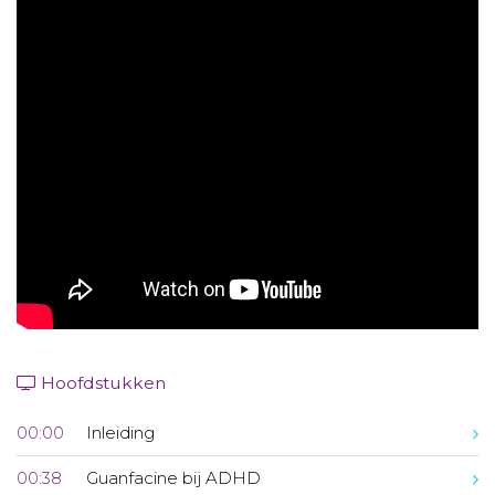
Aanmelden nieuwsbrief
Inloggen
Toegang leeromgeving
Hoofdstukken
00:00
Inleiding
00:38
Guanfacine bij ADHD