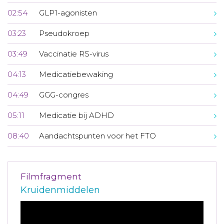
02:54
GLP1-agonisten
03:23
Pseudokroep
03:49
Vaccinatie RS-virus
04:13
Medicatiebewaking
04:49
GGG-congres
05:11
Medicatie bij ADHD
08:40
Aandachtspunten voor het FTO
Filmfragment
Kruidenmiddelen