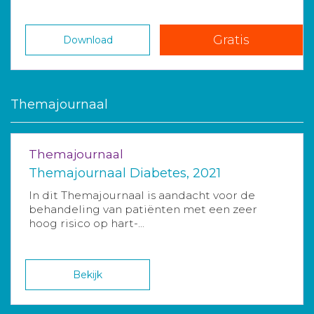
Gratis
Download
Themajournaal
Themajournaal
Themajournaal Diabetes, 2021
In dit Themajournaal is aandacht voor de
behandeling van patiënten met een zeer
hoog risico op hart-...
Bekijk