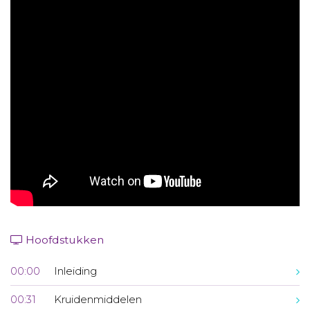
Aanmelden nieuwsbrief
Inloggen
Toegang leeromgeving
Hoofdstukken
00:00
Inleiding
00:31
Kruidenmiddelen