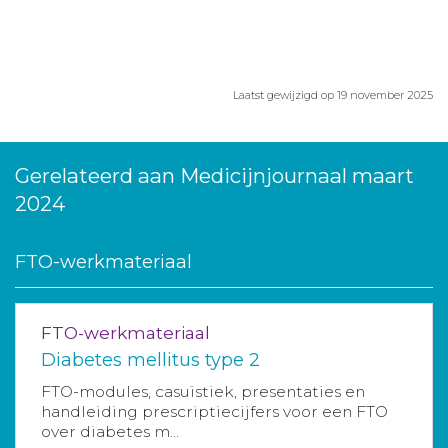
Laatst gewijzigd op 19 november 2025
Gerelateerd aan Medicijnjournaal maart
2024
FTO-werkmateriaal
FTO-werkmateriaal
Diabetes mellitus type 2
FTO-modules, casuïstiek, presentaties en
handleiding prescriptiecijfers voor een FTO
over diabetes m...