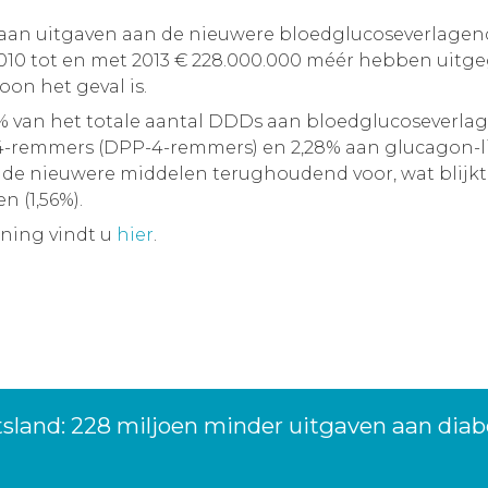
n aan uitgaven aan de nieuwere bloedglucoseverlage
 2010 tot en met 2013 € 228.000.000 méér hebben ui
on het geval is.
41% van het totale aantal DDDs aan bloedglucoseverla
-4-remmers (DPP-4-remmers) en 2,28% aan glucagon-li
n de nieuwere middelen terughoudend voor, wat blijkt
 (1,56%).
ening vindt u
hier
.
tsland: 228 miljoen minder uitgaven aan dia