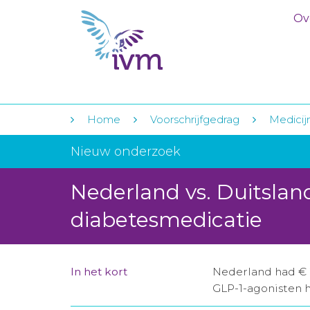
Ov
Home
Voorschrijfgedrag
Medicij
Nieuw onderzoek
Nederland vs. Duitslan
diabetesmedicatie
In het kort
Nederland had € 
GLP-1-agonisten h