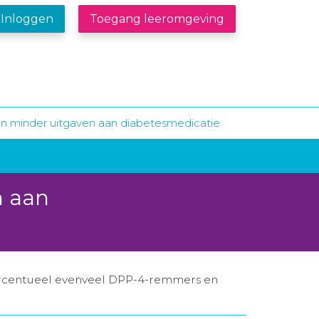
Inloggen
Toegang leeromgeving
oen minder uitgaven aan diabetesmedicatie
n aan
ercentueel evenveel DPP-4-remmers en