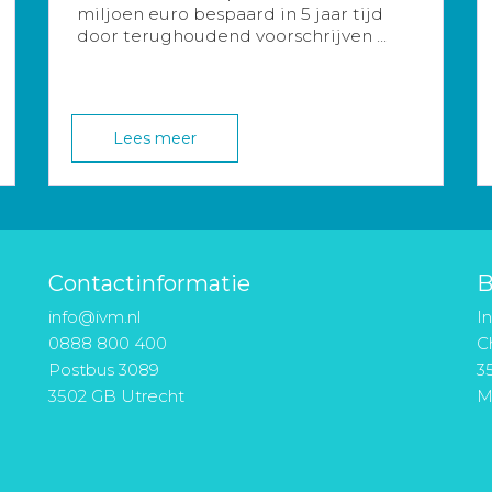
miljoen euro bespaard in 5 jaar tijd
door terughoudend voorschrijven ...
Lees meer
Contactinformatie
B
info@ivm.nl
I
0888 800 400
Ch
Postbus 3089
3
3502 GB Utrecht
M