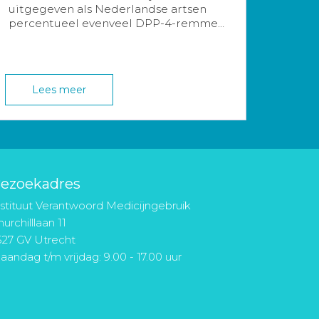
uitgegeven als Nederlandse artsen
percentueel evenveel DPP-4-remme...
Lees meer
ezoekadres
nstituut Verantwoord Medicijngebruik
urchilllaan 11
527 GV Utrecht
aandag t/m vrijdag: 9.00 - 17.00 uur