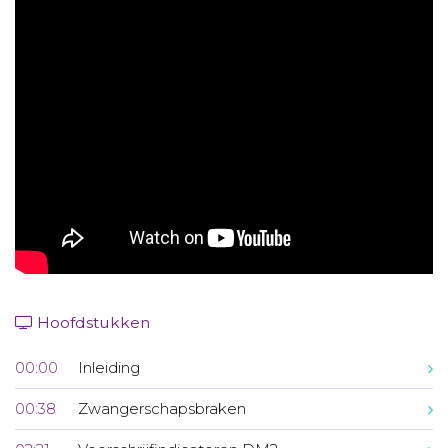
Aanmelden nieuwsbrief
Inloggen
Toegang leeromgeving
Hoofdstukken
00:00
Inleiding
00:38
Zwangerschapsbraken