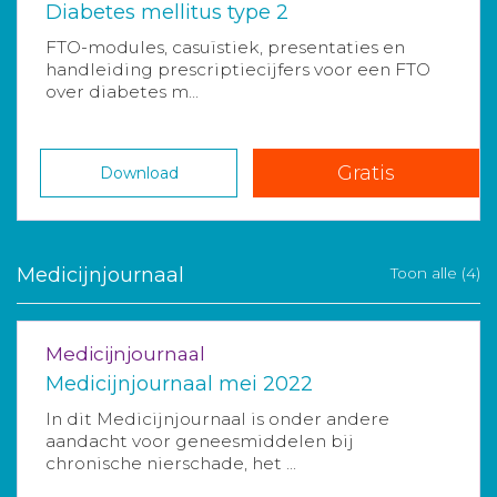
Diabetes mellitus type 2
FTO-modules, casuïstiek, presentaties en
handleiding prescriptiecijfers voor een FTO
over diabetes m...
Gratis
Download
Medicijnjournaal
Toon alle (4)
Medicijnjournaal
Medicijnjournaal mei 2022
In dit Medicijnjournaal is onder andere
aandacht voor geneesmiddelen bij
chronische nierschade, het ...