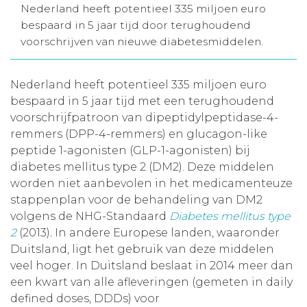
Nederland heeft potentieel 335 miljoen euro
Aanmelden nieuwsbrief
bespaard in 5 jaar tijd door terughoudend
voorschrijven van nieuwe diabetesmiddelen.
Inloggen
Nederland heeft potentieel 335 miljoen euro
bespaard in 5 jaar tijd met een terughoudend
Toegang leeromgeving
voorschrijfpatroon van dipeptidylpeptidase-4-
remmers (DPP-4-remmers) en glucagon-like
peptide 1-agonisten (GLP-1-agonisten) bij
diabetes mellitus type 2 (DM2). Deze middelen
worden niet aanbevolen in het medicamenteuze
stappenplan voor de behandeling van DM2
volgens de NHG-Standaard
Diabetes mellitus type
2
(2013)
.
In andere Europese landen, waaronder
Duitsland, ligt het gebruik van deze middelen
veel hoger. In Duitsland beslaat in 2014 meer dan
een kwart van alle afleveringen (gemeten in daily
defined doses, DDDs) voor