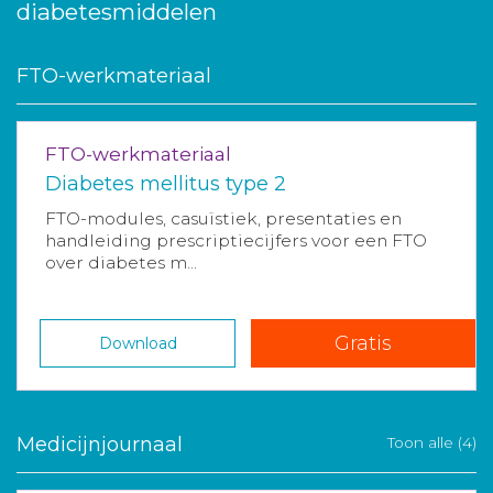
diabetesmiddelen
FTO-werkmateriaal
FTO-werkmateriaal
Diabetes mellitus type 2
FTO-modules, casuïstiek, presentaties en
handleiding prescriptiecijfers voor een FTO
over diabetes m...
Gratis
Download
Medicijnjournaal
Toon alle (4)