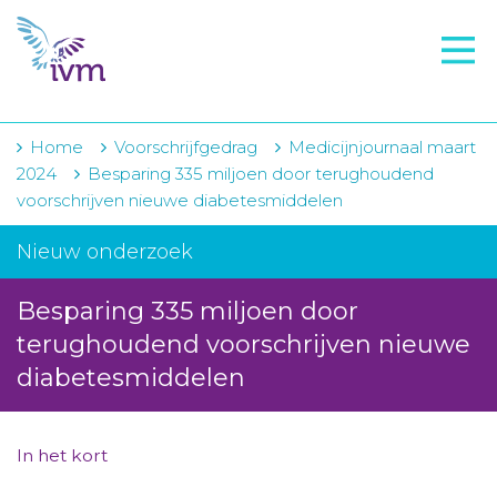
VMI
FTO voorbereiding
IVM-academie
Home
Voorschrijfgedrag
Medicijnjournaal maart
2024
Besparing 335 miljoen door terughoudend
Zorginstellingen
voorschrijven nieuwe diabetesmiddelen
Voorschrijfgedrag
Nieuw onderzoek
Projecten
Besparing 335 miljoen door
Over IVM
terughoudend voorschrijven nieuwe
diabetesmiddelen
Actueel
Contact
In het kort
Winkelwagentje